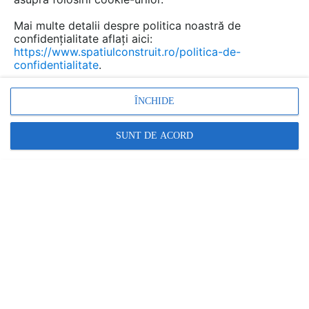
Mai multe detalii despre politica noastră de
confidențialitate aflați aici:
https://www.spatiulconstruit.ro/politica-de-
confidentialitate
.
ÎNCHIDE
Rigole dus,
Rigole baie, Dusuri, Scurgere dus, Sifon dus
SUNT DE ACORD
Alte video-uri de la acelasi produs
VEZI TOATE