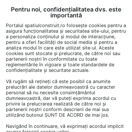
Pentru noi, confidențialitatea dvs. este
FĂ-ȚI CONT
LOGIN
importantă
CUM SE FACE
Portalul spatiulconstruit.ro folosește cookies pentru a
asigura funcționalitatea și securitatea site-ului, pentru
a personaliza conținutul și modul de interacțiune,
pentru a oferi facilități de social media și pentru a
analiza modul în care este utilizat site-ul. Aceste
Video
Instalatii apa / canalizare / drenaj
Rigole dus
EȘTI AICI:
cookies sunt stocate și prelucrate, de către noi sau
partenerii noștri în conformitate cu toate
Rigola de dus CleanLine
reglementările în vigoare și toate standardele de
confidențialitate și securitate actuale.
646 afisari
Vă rugăm să rețineți că este posibil ca anumite
prelucrări ale datelor dumneavoastră cu caracter
personal să nu necesite consimțământul
dumneavoastră, dar vă puteți exprima acordul cu
privire la prelucrarea realizată de către noi și
partenerii noștri conform descrierii de mai sus
utilizând butonul SUNT DE ACORD de mai jos.
Navigând în continuare, vă exprimați acordul implicit
asupra folosirii cookie-urilor.