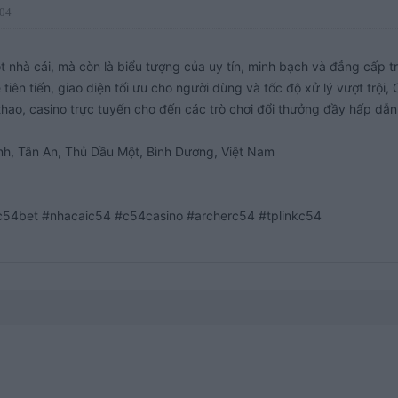
:04
nhà cái, mà còn là biểu tượng của uy tín, minh bạch và đẳng cấp tr
iên tiến, giao diện tối ưu cho người dùng và tốc độ xử lý vượt trội, C
thao, casino trực tuyến cho đến các trò chơi đổi thưởng đầy hấp dẫn.
nh, Tân An, Thủ Dầu Một, Bình Dương, Việt Nam

c54bet #nhacaic54 #c54casino #archerc54 #tplinkc54