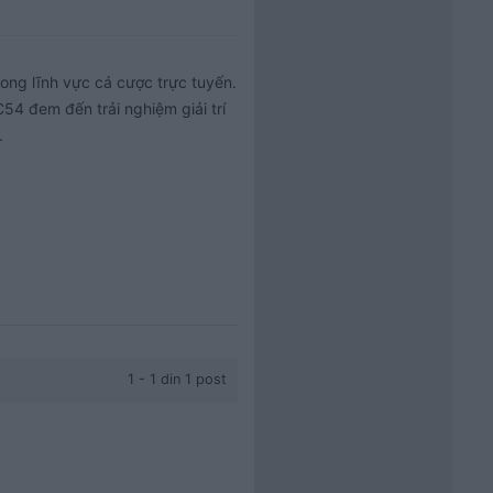
ong lĩnh vực cá cược trực tuyến. 
54 đem đến trải nghiệm giải trí 


1 - 1 din 1 post