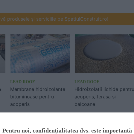
ă produsele și serviciile pe SpatiulConstruit.ro!
LEAD ROOF
LEAD ROOF
e
Membrane hidroizolante
Hidroizolatii lichide pentr
bituminoase pentru
acoperis, terasa si
acoperis
balcoane
Pentru noi, confidențialitatea dvs. este importantă