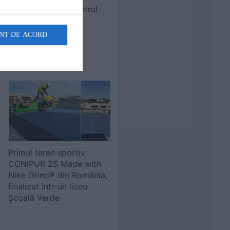
sanitare pentru Centrul
Logistic Karl Heinz
Dietrich din Brașov
NT DE ACORD
Primul teren sportiv
CONIPUR 2S Made with
Nike Grind® din România,
finalizat într-un liceu
Școală Verde