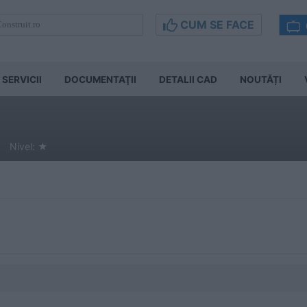
CUM SE FACE
SERVICII
DOCUMENTAŢII
DETALII CAD
NOUTĂȚI
| Nivel:
★