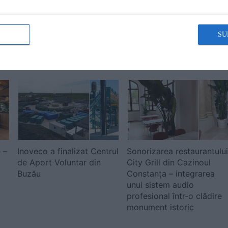
ăți
si electrice pentru Mayr
mărunțiți: un nou proiect
se
Melnhof Packaging
finalizat de RAP Tronic
România
Process Engineering,
SU
România
 –
Inoveco a finalizat Centrul
Sonorizarea restaurantului
de Aport Voluntar din
City Grill din Cazinoul
Buzău
Constanța – integrarea
unui sistem audio
profesional într-o clădire
monument istoric