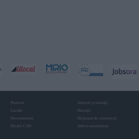
Proiecte
Articole și noutăţi
Lucrări
Discuții
Documentatii
Dicționar de construcții
Detalii CAD
Arhiva newslettere