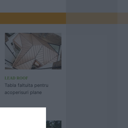
LEAD ROOF
u
Tabla faltuita pentru
acoperisuri plane