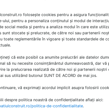
lconstruit.ro folosește cookies pentru a asigura funcționalit
e-ului, pentru a personaliza conținutul și modul de interacți
i de social media și pentru a analiza modul în care este utiliza
sunt stocate și prelucrate, de către noi sau partenerii noșt
Sun Leader
Consultant Asigurari.ro
Servicii de amenajari
Asigurare pentru terenuri
u toate reglementările în vigoare și toate standardele de co
terase rezidentiale si
si culturi agricole
ctuale.
horeca
țineți că este posibil ca anumite prelucrări ale datelor du
nal să nu necesite consimțământul dumneavoastră, dar vă 
ire la prelucrarea realizată de către noi și partenerii noștr
mai sus utilizând butonul SUNT DE ACORD de mai jos.
tinuare, vă exprimați acordul implicit asupra folosirii cooki
ii despre politica noastră de confidențialitate aflați aici:
Execuția instalațiilor
Soluție turnkey pentru
atiulconstruit.ro/politica-de-confidentialitate
.
ire
exterioare, HVAC, sanitare
manipularea biscuiților