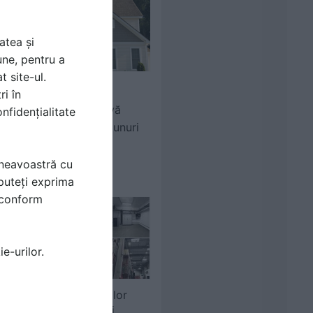
atea și
une, pentru a
t site-ul.
ri în
Consultant Asigurari.ro
Asigurare facultativă
nfidențialitate
pentru locuință și bunuri
mneavoastră cu
puteți exprima
i conform
e-urilor.
Realizarea instalațiilor
termice, electrice și