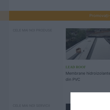
Promovați-v
CELE MAI NOI PRODUSE
LEAD ROOF
Membrane hidroizolant
din PVC
CELE MAI NOI SERVICII