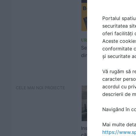
Portalul spatiu
securitatea sit
oferi facilităț
Aceste cookies 
URGENT BETON
Servicii de livrare beton
conformitate c
direct pe santier
și securitate a
Vă rugăm să re
caracter perso
acordul cu priv
CELE MAI NOI PROIECTE
descrierii de 
Navigând în con
Mai multe detal
Instalare pompe de
https://www.sp
căldură și unități de răc