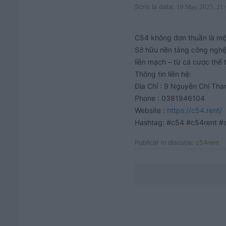
Scris la data:
19 May 2025, 21
C54 không đơn thuần là một 
Sở hữu nền tảng công nghệ t
liền mạch – từ cá cược thể 
Thông tin liên hệ:

Địa Chỉ : 9 Nguyễn Chí Tha
Phone : 0381946104

Website : 
https://c54.rent/
Hashtag: #c54 #c54rent #
Publicat in discuţia:
c54rent