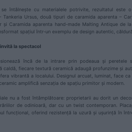
 se întâlnește cu materialele potrivite, rezultatul este
– Tankeria Ursus, două tipuri de caramida aparenta – C
r și Caramida aparenta hand-made Malting Antique de la
sformat spațiul într-un exemplu de design autentic, căldură 
invită la spectacol
esionează încă de la intrare prin podeaua și peretele 
ă caldă, fiecare textură ceramică adaugă profunzime și aut
sfera vibrantă a localului. Designul arcuat, luminat, face c
 ceramic amplifică senzația de spațiu primitor și modern.
ale nu a fost întâmplătoare: proprietarii au dorit un deco
erăriilor de odinioară, dar cu un twist contemporan. Plac
nul funcțional, oferind rezistență la uzură și ușurință în înt