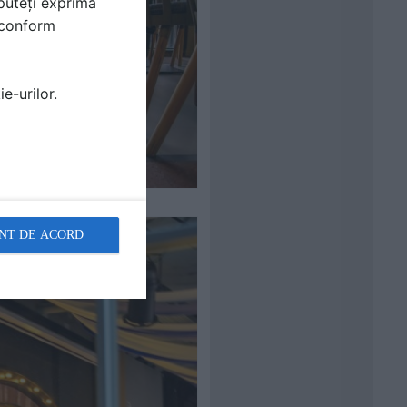
puteți exprima
i conform
e-urilor.
NT DE ACORD