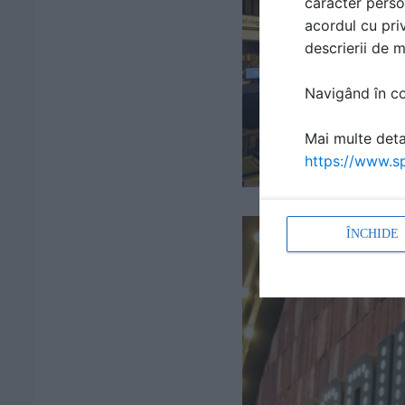
caracter perso
acordul cu priv
descrierii de 
Navigând în con
Mai multe detal
https://www.sp
ÎNCHIDE