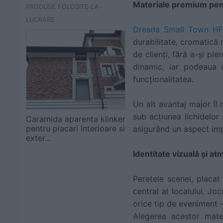
Materiale premium pentr
PRODUSE FOLOSITE LA
LUCRARE
Dresda Small Town H
durabilitate, cromatică 
de clienți, fără a-și pi
dinamic, iar podeaua 
funcționalitatea.
Un alt avantaj major îl 
sub acțiunea lichidelor
Caramida aparenta klinker
pentru placari interioare si
asigurând un aspect imp
exter...
Identitate vizuală și a
Peretele scenei, placa
central al localului. J
orice tip de eveniment –
Alegerea acestor mater