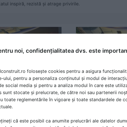
atul inspiră, rezistă și atrage privirile.
ntru noi, confidențialitatea dvs. este importa
lconstruit.ro folosește cookies pentru a asigura funcționalit
e-ului, pentru a personaliza conținutul și modul de interacți
i de social media și pentru a analiza modul în care este utiliza
sunt stocate și prelucrate, de către noi sau partenerii noșt
u toate reglementările în vigoare și toate standardele de co
ctuale.
țineți că este posibil ca anumite prelucrări ale datelor du