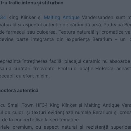
u trafic intens și stil urban
F34
King Klinker și
Malting Antique
Vandersanden sunt ma
naturală și aspectul autentic de cărămidă arsă. Podeaua Bera
erde farmecul sau culoarea. Textura naturală și cromatica va
devine parte integrantă din experiența Berarium – un l
reprezintă întreținerea facilă: placajul ceramic nu absoarbe
 sau a curățării frecvente. Pentru o locație HoReCa, aceast
ecabil cu efort minim.
tmosferă autentică
t cu Small Town HF34 King Klinker și Malting Antique Van
ocul de culori și texturi evidențiază numele Berarium și cre
 de la concerte live la seri tematice.
iale premium, cu aspect natural și rezistență superioară