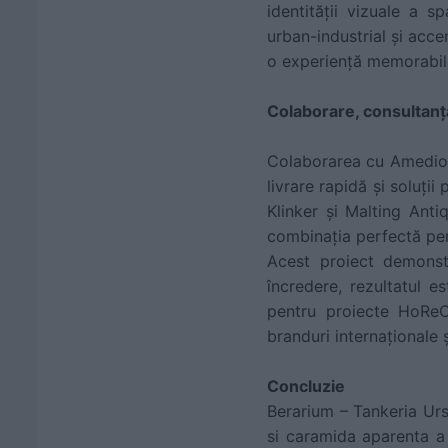
identității vizuale a s
urban-industrial și acce
o experiență memorabil
Colaborare, consultanță
Colaborarea cu Amedio K
livrare rapidă și soluț
Klinker și Malting Ant
combinația perfectă pent
Acest proiect demonst
încredere, rezultatul e
pentru proiecte HoReCa
branduri internaționale ș
Concluzie
Berarium – Tankeria Urs
si caramida aparenta a 