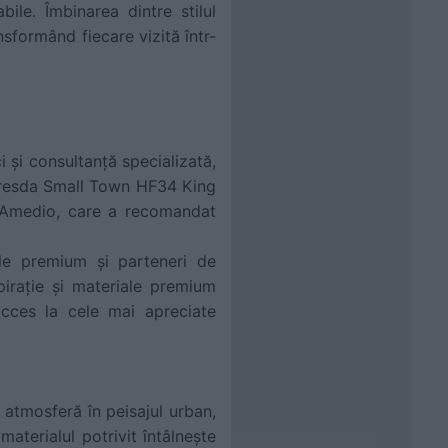
bile. Îmbinarea dintre stilul
nsformând fiecare vizită într-
 și consultanță specializată,
a Dresda Small Town HF34 King
i Amedio, care a recomandat
le premium și parteneri de
pirație și materiale premium
acces la cele mai apreciate
 atmosferă în peisajul urban,
aterialul potrivit întâlnește