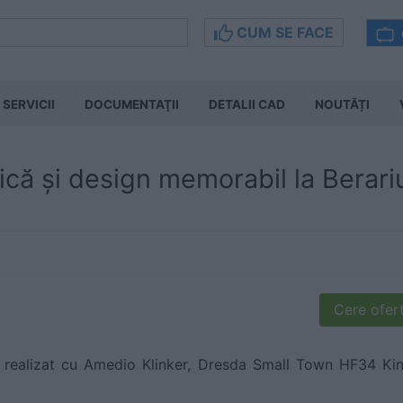
CUM SE FACE
SERVICII
DOCUMENTAŢII
DETALII CAD
NOUTĂȚI
că și design memorabil la Berari
Cere ofert
ă realizat cu Amedio Klinker, Dresda Small Town HF34 Kin