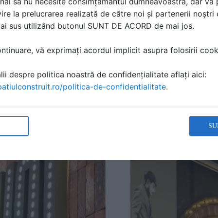
nal să nu necesite consimțământul dumneavoastră, dar vă 
ire la prelucrarea realizată de către noi și partenerii noștr
mai sus utilizând butonul SUNT DE ACORD de mai jos.
tinuare, vă exprimați acordul implicit asupra folosirii cooki
ii despre politica noastră de confidențialitate aflați aici:
atiulconstruit.ro/politica-de-confidentialitate
.
SU