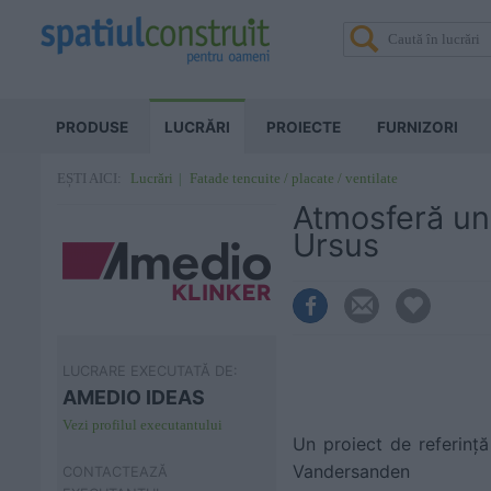
PRODUSE
LUCRĂRI
PROIECTE
FURNIZORI
Lucrări
Fatade tencuite / placate / ventilate
EȘTI AICI:
Atmosferă uni
Ursus
LUCRARE EXECUTATĂ DE:
AMEDIO IDEAS
Vezi profilul executantului
Un proiect de referinț
Vandersanden
CONTACTEAZĂ