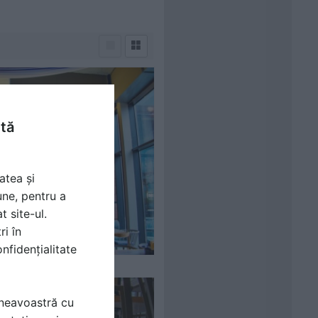
ntă
atea și
une, pentru a
t site-ul.
ri în
nfidențialitate
mneavoastră cu