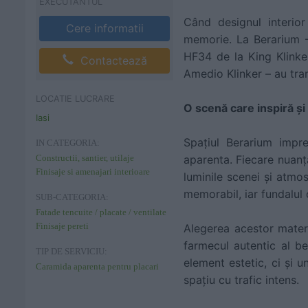
EXECUTANTUL
Când designul interior
Cere informatii
memorie. La Berarium 
HF34 de la King Klinke
Contactează
Amedio Klinker – au tran
LOCATIE LUCRARE
O scenă care inspiră și 
Iasi
Spațiul Berarium impr
IN CATEGORIA:
Constructii, santier, utilaje
aparenta. Fiecare nuanț
Finisaje si amenajari interioare
luminile scenei și atmo
memorabil, iar fundalul
SUB-CATEGORIA:
Fatade tencuite / placate / ventilate
Finisaje pereti
Alegerea acestor materi
farmecul autentic al b
TIP DE SERVICIU:
element estetic, ci și u
Caramida aparenta pentru placari
spațiu cu trafic intens.