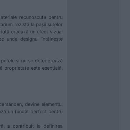
teriale recunoscute pentru
rium rezistă la pașii sutelor
riată creează un efect vizual
oc unde designul întâlnește
 petele și nu se deteriorează
ă proprietate este esențială,
dersanden, devine elementul
ează un fundal perfect pentru
, a contribuit la definirea