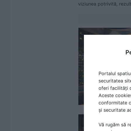
viziunea potrivită, rezult
Pe
Portalul spatiu
securitatea sit
oferi facilităț
Aceste cookies 
conformitate c
și securitate a
Vă rugăm să re