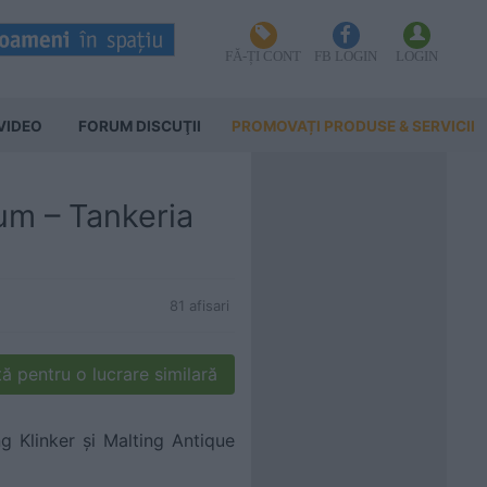
FĂ-ȚI CONT
FB LOGIN
LOGIN
VIDEO
FORUM DISCUŢII
PROMOVAȚI PRODUSE & SERVICII
um – Tankeria
81 afisari
ă pentru o lucrare similară
g Klinker și Malting Antique