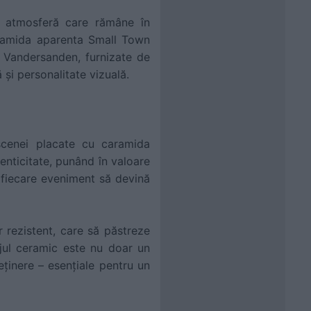
 o atmosferă care rămâne în
aramida aparenta Small Town
 Vandersanden, furnizate de
și personalitate vizuală.
scenei placate cu caramida
enticitate, punând în valoare
a fiecare eveniment să devină
r rezistent, care să păstreze
ajul ceramic este nu doar un
reținere – esențiale pentru un