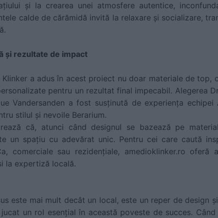
pațiului și la crearea unei atmosfere autentice, inconfunda
ntele calde de cărămidă invită la relaxare și socializare, tra
ă.
 și rezultate de impact
linker a adus în acest proiect nu doar materiale de top, ci
ii personalizate pentru un rezultat final impecabil. Alegere
ique Vandersanden a fost susținută de experiența echipe
ru stilul și nevoile Berarium.
rează că, atunci când designul se bazează pe materia
ste un spațiu cu adevărat unic. Pentru cei care caută ins
, comerciale sau rezidențiale, amedioklinker.ro oferă 
i la expertiză locală.
us este mai mult decât un local, este un reper de design și
jucat un rol esențial în această poveste de succes. Când m