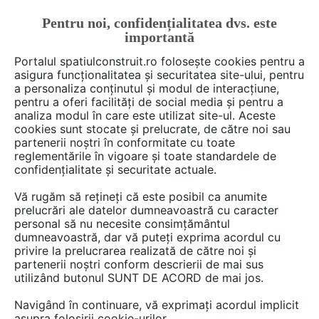
Pentru noi, confidențialitatea dvs. este
FĂ-ȚI CONT
LOGIN
importantă
CUM SE FACE
Portalul spatiulconstruit.ro folosește cookies pentru a
asigura funcționalitatea și securitatea site-ului, pentru
a personaliza conținutul și modul de interacțiune,
pentru a oferi facilități de social media și pentru a
analiza modul în care este utilizat site-ul. Aceste
De citit
știri, noutăți, comunicate
Noutăți din piață
EȘTI AICI:
cookies sunt stocate și prelucrate, de către noi sau
Soba de teracotă, vecina aceea
partenerii noștri în conformitate cu toate
reglementările în vigoare și toate standardele de
de casă pe care orice
confidențialitate și securitate actuale.
gospodărie ar trebui s-o aibă
Vă rugăm să rețineți că este posibil ca anumite
prelucrări ale datelor dumneavoastră cu caracter
personal să nu necesite consimțământul
Sunt case în care, indiferent de anotimp, simți
dumneavoastră, dar vă puteți exprima acordul cu
privire la prelucrarea realizată de către noi și
că ai unde să te „adăpostești" cu adevărat. Nu
partenerii noștri conform descrierii de mai sus
vorbim despre case mari sau scumpe, ci
utilizând butonul SUNT DE ACORD de mai jos.
despre case cu o soba de teracotă într-un colț
Navigând în continuare, vă exprimați acordul implicit
al livingului sau al dormitorului - genul de
asupra folosirii cookie-urilor.