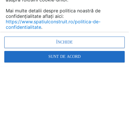
Mai multe detalii despre politica noastră de
confidențialitate aflați aici:
https://www.spatiulconstruit.ro/politica-de-
confidentialitate
.
ÎNCHIDE
SUNT DE ACORD
Un nou buton de pe bara de instrumente oferă acces la
CYPE Mentor, unde utilizatorii pot adresa orice întrebări
pe care le-ar putea avea despre utilizarea software-ului,
primind răspunsuri specifice contextului și acces rapid
la ajutor și asistență tehnică.
2. Noul modul de analiză de tip pushover în CYPE 3D.