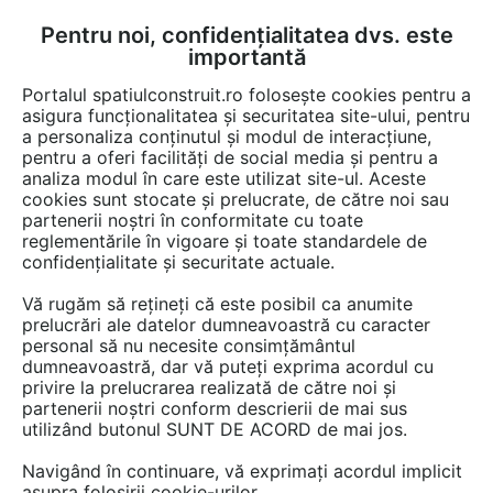
Pentru noi, confidențialitatea dvs. este
FĂ-ȚI CONT
LOGIN
importantă
CUM SE FACE
Portalul spatiulconstruit.ro folosește cookies pentru a
asigura funcționalitatea și securitatea site-ului, pentru
a personaliza conținutul și modul de interacțiune,
pentru a oferi facilități de social media și pentru a
analiza modul în care este utilizat site-ul. Aceste
De citit
știri, noutăți, comunicate
Noutăți din piață
EȘTI AICI:
cookies sunt stocate și prelucrate, de către noi sau
Noutățile noii versiuni CYPE
partenerii noștri în conformitate cu toate
reglementările în vigoare și toate standardele de
2027 pentru programele de
confidențialitate și securitate actuale.
structuri
Vă rugăm să rețineți că este posibil ca anumite
prelucrări ale datelor dumneavoastră cu caracter
personal să nu necesite consimțământul
1. Versiunea 2027.a include CYPE Mentor, un
dumneavoastră, dar vă puteți exprima acordul cu
privire la prelucrarea realizată de către noi și
nou asistent bazat pe inteligență artificială,
partenerii noștri conform descrierii de mai sus
integrat în aplicațiile CYPE.
utilizând butonul SUNT DE ACORD de mai jos.
Navigând în continuare, vă exprimați acordul implicit
asupra folosirii cookie-urilor.