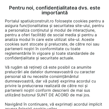
Pentru noi, confidențialitatea dvs. este
FĂ-ȚI CONT
LOGIN
importantă
CUM SE FACE
Portalul spatiulconstruit.ro folosește cookies pentru a
asigura funcționalitatea și securitatea site-ului, pentru
a personaliza conținutul și modul de interacțiune,
pentru a oferi facilități de social media și pentru a
analiza modul în care este utilizat site-ul. Aceste
Servicii
Intretinere, reparatii alei, platforme, drumuri
Reparatii,
EȘTI AICI:
cookies sunt stocate și prelucrate, de către noi sau
partenerii noștri în conformitate cu toate
reglementările în vigoare și toate standardele de
confidențialitate și securitate actuale.
Vă rugăm să rețineți că este posibil ca anumite
prelucrări ale datelor dumneavoastră cu caracter
personal să nu necesite consimțământul
dumneavoastră, dar vă puteți exprima acordul cu
privire la prelucrarea realizată de către noi și
partenerii noștri conform descrierii de mai sus
utilizând butonul SUNT DE ACORD de mai jos.
Navigând în continuare, vă exprimați acordul implicit
asupra folosirii cookie-urilor.