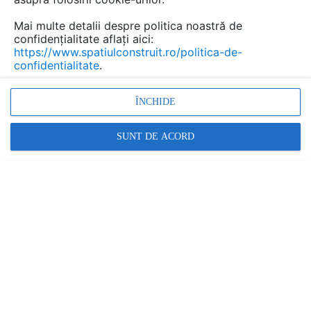
Mai multe detalii despre politica noastră de
confidențialitate aflați aici:
Reparatii beton macinat sau
https://www.spatiulconstruit.ro/politica-de-
confidentialitate
.
degradat la interior si exterior
Marca:
ÎNCHIDE
SERVICIU PRESTAT DE:
BETON ECOSERV
SUNT DE ACORD
Vezi profil furnizor
Cere ofertă
Contactează
Descriere
Documentaţii (1)
Video (2)
1. Reparatii beton & reconditionare
beton degradat la exterior si la