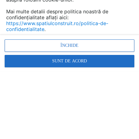
Mai multe detalii despre politica noastră de
confidențialitate aflați aici:
Statii de pompare pentru ape
https://www.spatiulconstruit.ro/politica-de-
confidentialitate
.
uzate si pluviale CRIBER
Marca:
ÎNCHIDE
PRODUS FURNIZAT DE:
CRIBER NET
SUNT DE ACORD
Vezi profil furnizor
Cere ofertă
Contactează
Descriere
Solutii eficiente pentru transportul apelor uzate in
aplicatii rezidentiale, industriale si municipale