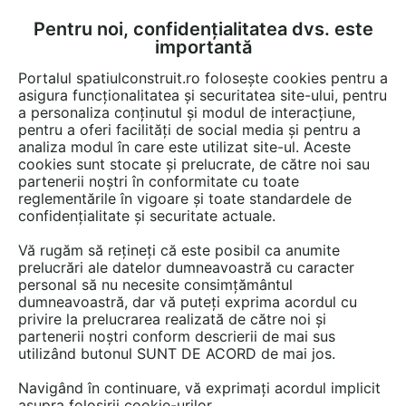
Pentru noi, confidențialitatea dvs. este
FĂ-ȚI CONT
LOGIN
importantă
CUM SE FACE
Portalul spatiulconstruit.ro folosește cookies pentru a
asigura funcționalitatea și securitatea site-ului, pentru
a personaliza conținutul și modul de interacțiune,
pentru a oferi facilități de social media și pentru a
analiza modul în care este utilizat site-ul. Aceste
Game de produse
Gazon, plante, arbori, sere
Pompe si accesorii
EȘTI AICI:
cookies sunt stocate și prelucrate, de către noi sau
partenerii noștri în conformitate cu toate
reglementările în vigoare și toate standardele de
confidențialitate și securitate actuale.
Vă rugăm să rețineți că este posibil ca anumite
prelucrări ale datelor dumneavoastră cu caracter
personal să nu necesite consimțământul
dumneavoastră, dar vă puteți exprima acordul cu
privire la prelucrarea realizată de către noi și
partenerii noștri conform descrierii de mai sus
utilizând butonul SUNT DE ACORD de mai jos.
Navigând în continuare, vă exprimați acordul implicit
asupra folosirii cookie-urilor.