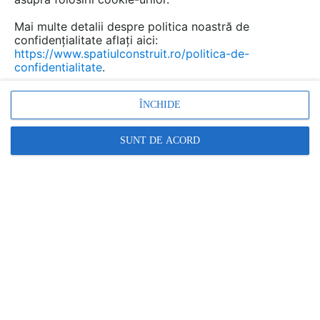
Mai multe detalii despre politica noastră de
confidențialitate aflați aici:
https://www.spatiulconstruit.ro/politica-de-
confidentialitate
.
ÎNCHIDE
SUNT DE ACORD
Fisa tehnica diblu cui ND-K - Diblu cu bataie avand
cuiul premontat EJOT
| FISA TEHNICA | 1 P | LIMBA: RO
EJOT ROMANIA