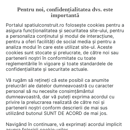
Pentru noi, confidențialitatea dvs. este
FĂ-ȚI CONT
LOGIN
importantă
CUM SE FACE
Portalul spatiulconstruit.ro folosește cookies pentru a
asigura funcționalitatea și securitatea site-ului, pentru
a personaliza conținutul și modul de interacțiune,
pentru a oferi facilități de social media și pentru a
analiza modul în care este utilizat site-ul. Aceste
Deschide filtre
cookies sunt stocate și prelucrate, de către noi sau
partenerii noștri în conformitate cu toate
reglementările în vigoare și toate standardele de
5038 documentații
confidențialitate și securitate actuale.
Vă rugăm să rețineți că este posibil ca anumite
100 - 120 din 5038
prelucrări ale datelor dumneavoastră cu caracter
personal să nu necesite consimțământul
dumneavoastră, dar vă puteți exprima acordul cu
privire la prelucrarea realizată de către noi și
partenerii noștri conform descrierii de mai sus
utilizând butonul SUNT DE ACORD de mai jos.
Navigând în continuare, vă exprimați acordul implicit
asupra folosirii cookie-urilor.