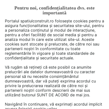
Pentru noi, confidențialitatea dvs. este
FĂ-ȚI CONT
LOGIN
importantă
CUM SE FACE
Portalul spatiulconstruit.ro folosește cookies pentru a
asigura funcționalitatea și securitatea site-ului, pentru
a personaliza conținutul și modul de interacțiune,
pentru a oferi facilități de social media și pentru a
analiza modul în care este utilizat site-ul. Aceste
Deschide filtre
cookies sunt stocate și prelucrate, de către noi sau
partenerii noștri în conformitate cu toate
reglementările în vigoare și toate standardele de
6 documentații din categoria
Alte
confidențialitate și securitate actuale.
servicii
Vă rugăm să rețineți că este posibil ca anumite
prelucrări ale datelor dumneavoastră cu caracter
personal să nu necesite consimțământul
dumneavoastră, dar vă puteți exprima acordul cu
privire la prelucrarea realizată de către noi și
partenerii noștri conform descrierii de mai sus
utilizând butonul SUNT DE ACORD de mai jos.
Navigând în continuare, vă exprimați acordul implicit
asupra folosirii cookie-urilor.