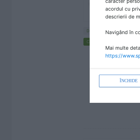
caracter perso
acordul cu priv
descrierii de 
Documentaţii
Navigând în con
Cere ofertă de preț
Mai multe detal
https://www.sp
ÎNCHIDE