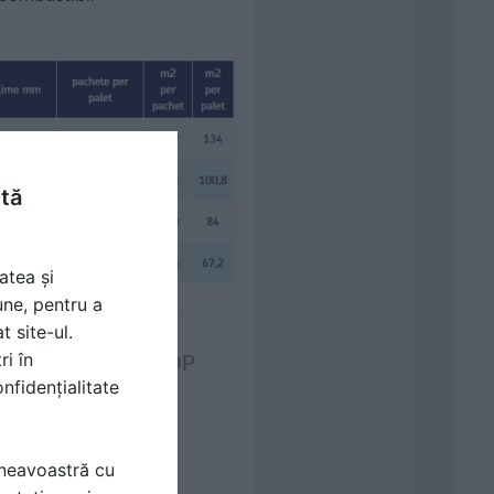
ntă
atea și
une, pentru a
t site-ul.
ri în
 URSA GLASSWOOL FDP
nfidențialitate
eraj galben natur.
mneavoastră cu