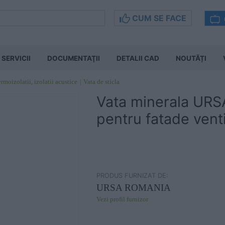
CUM SE FACE
SERVICII
DOCUMENTAŢII
DETALII CAD
NOUTĂȚI
rmoizolatii, izolatii acustice
Vata de sticla
Vata minerala URSA
pentru fatade venti
PRODUS FURNIZAT DE:
URSA ROMANIA
Vezi profil furnizor