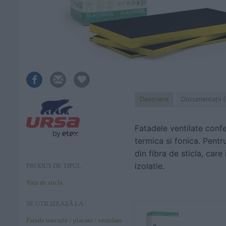
Descriere
Documentaţii (
Fatadele ventilate confe
termica si fonica. Pent
din fibra de sticla, care
izolatie.
PRODUS DE TIPUL
Vata de sticla
SE UTILIZEAZĂ LA :
Fatade tencuite / placate / ventilate