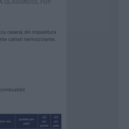
 URSA GLASSWOOL FDP
 cu caseraj din impaslitura
nte calitati termoizolante.
ncombustibil