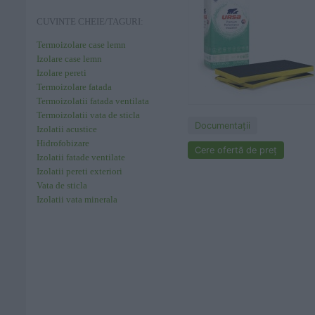
CUVINTE CHEIE/TAGURI:
Termoizolare case lemn
Izolare case lemn
Izolare pereti
Termoizolare fatada
Termoizolatii fatada ventilata
Termoizolatii vata de sticla
Documentaţii
Izolatii acustice
Hidrofobizare
Cere ofertă de preț
Izolatii fatade ventilate
Izolatii pereti exteriori
Vata de sticla
Izolatii vata minerala