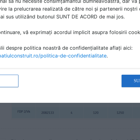
nal să nu necesite consimțământul dumneavoastră, dar vă 
Pentru izolarea termica si fonica a fatadelor ventilate.
ire la prelucrarea realizată de către noi și partenerii noștr
mai sus utilizând butonul SUNT DE ACORD de mai jos.
Caracteristici tehnice:
- Conductivitate termica λD - 0,035 W/mK
tinuare, vă exprimați acordul implicit asupra folosirii cooki
- Reactia la foc (conform normelor Euroclass) - A1 - i
- Temperatura maxima de utilizare - 200°C
ii despre politica noastră de confidențialitate aflați aici:
atiulconstruit.ro/politica-de-confidentialitate
.
SU