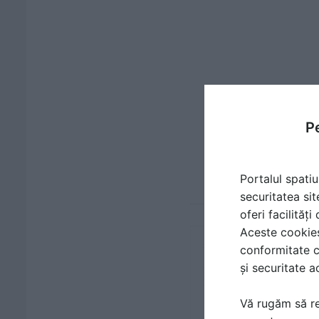
Pe
Portalul spatiu
securitatea sit
oferi facilităț
Aceste cookies 
conformitate c
și securitate a
Vă rugăm să re