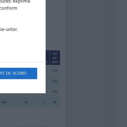
puteți exprima
i conform
e-urilor.
ncombustibil
NT DE ACORD