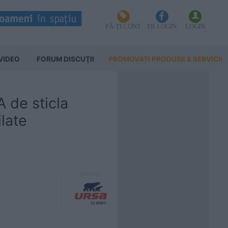
FĂ-ȚI CONT
FB LOGIN
LOGIN
VIDEO
FORUM DISCUŢII
PROMOVAȚI PRODUSE & SERVICII
 de sticla
late
Marca: