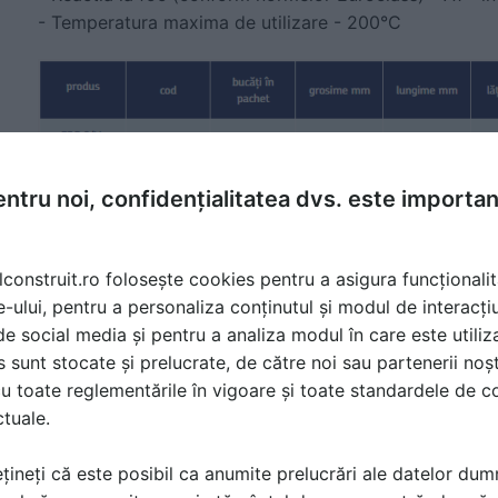
- Temperatura maxima de utilizare - 200°C
ntru noi, confidențialitatea dvs. este importa
lconstruit.ro folosește cookies pentru a asigura funcționalit
e-ului, pentru a personaliza conținutul și modul de interacți
i de social media și pentru a analiza modul în care este utiliza
sunt stocate și prelucrate, de către noi sau partenerii noșt
Placi usoare din vata minerala de sticla -
u toate reglementările în vigoare și toate standardele de co
2/Vk
ctuale.
Placi din vata minerala de sticla, hidrofobizate, cu cas
țineți că este posibil ca anumite prelucrări ale datelor du
Aplicatii: