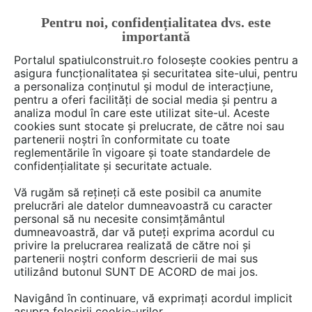
Pentru noi, confidențialitatea dvs. este
FĂ-ȚI CONT
LOGIN
importantă
CUM SE FACE
Portalul spatiulconstruit.ro folosește cookies pentru a
asigura funcționalitatea și securitatea site-ului, pentru
a personaliza conținutul și modul de interacțiune,
pentru a oferi facilități de social media și pentru a
analiza modul în care este utilizat site-ul. Aceste
Deschide filtre
cookies sunt stocate și prelucrate, de către noi sau
partenerii noștri în conformitate cu toate
reglementările în vigoare și toate standardele de
4 furnizori care încep cu litera W
confidențialitate și securitate actuale.
Vă rugăm să rețineți că este posibil ca anumite
prelucrări ale datelor dumneavoastră cu caracter
personal să nu necesite consimțământul
dumneavoastră, dar vă puteți exprima acordul cu
privire la prelucrarea realizată de către noi și
partenerii noștri conform descrierii de mai sus
utilizând butonul SUNT DE ACORD de mai jos.
Navigând în continuare, vă exprimați acordul implicit
WALLRITE
asupra folosirii cookie-urilor.