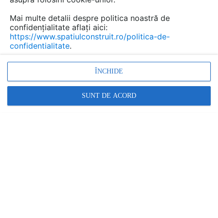
3 produse
Contactează
Mai multe detalii despre politica noastră de
confidențialitate aflați aici:
https://www.spatiulconstruit.ro/politica-de-
confidentialitate
.
ÎNCHIDE
SUNT DE ACORD
WELDE ROMANIA
8 produse
Contactează