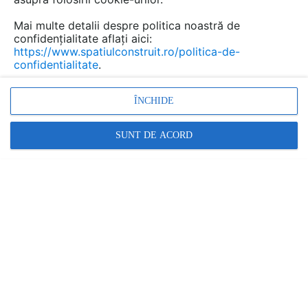
fără produse / servicii descrise
Contactează
Mai multe detalii despre politica noastră de
confidențialitate aflați aici:
https://www.spatiulconstruit.ro/politica-de-
confidentialitate
.
ÎNCHIDE
SUNT DE ACORD
PENETRON ROMANIA
1 produs • 22 lucrari
Contactează