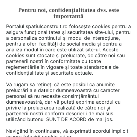
Pentru noi, confidențialitatea dvs. este
FĂ-ȚI CONT
LOGIN
importantă
CUM SE FACE
Portalul spatiulconstruit.ro folosește cookies pentru a
asigura funcționalitatea și securitatea site-ului, pentru
a personaliza conținutul și modul de interacțiune,
pentru a oferi facilități de social media și pentru a
analiza modul în care este utilizat site-ul. Aceste
Deschide filtre
cookies sunt stocate și prelucrate, de către noi sau
partenerii noștri în conformitate cu toate
reglementările în vigoare și toate standardele de
6 furnizori care încep cu litera P
confidențialitate și securitate actuale.
Vă rugăm să rețineți că este posibil ca anumite
prelucrări ale datelor dumneavoastră cu caracter
personal să nu necesite consimțământul
dumneavoastră, dar vă puteți exprima acordul cu
privire la prelucrarea realizată de către noi și
partenerii noștri conform descrierii de mai sus
utilizând butonul SUNT DE ACORD de mai jos.
Navigând în continuare, vă exprimați acordul implicit
PardoseliMagazin.ro
asupra folosirii cookie-urilor.