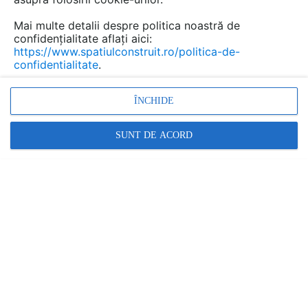
6 produse
Contactează
Mai multe detalii despre politica noastră de
confidențialitate aflați aici:
https://www.spatiulconstruit.ro/politica-de-
confidentialitate
.
ÎNCHIDE
SUNT DE ACORD
BATI-AL FACADES SRL
15 produse • 1 lucrare
Contactează