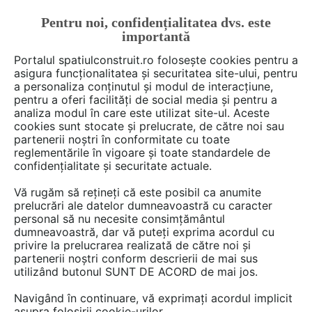
Pentru noi, confidențialitatea dvs. este
FĂ-ȚI CONT
LOGIN
importantă
CUM SE FACE
Portalul spatiulconstruit.ro folosește cookies pentru a
asigura funcționalitatea și securitatea site-ului, pentru
a personaliza conținutul și modul de interacțiune,
pentru a oferi facilități de social media și pentru a
analiza modul în care este utilizat site-ul. Aceste
Deschide filtre
cookies sunt stocate și prelucrate, de către noi sau
partenerii noștri în conformitate cu toate
reglementările în vigoare și toate standardele de
9 furnizori care încep cu litera B
confidențialitate și securitate actuale.
Vă rugăm să rețineți că este posibil ca anumite
prelucrări ale datelor dumneavoastră cu caracter
personal să nu necesite consimțământul
dumneavoastră, dar vă puteți exprima acordul cu
privire la prelucrarea realizată de către noi și
partenerii noștri conform descrierii de mai sus
utilizând butonul SUNT DE ACORD de mai jos.
Navigând în continuare, vă exprimați acordul implicit
BANDATECH
asupra folosirii cookie-urilor.