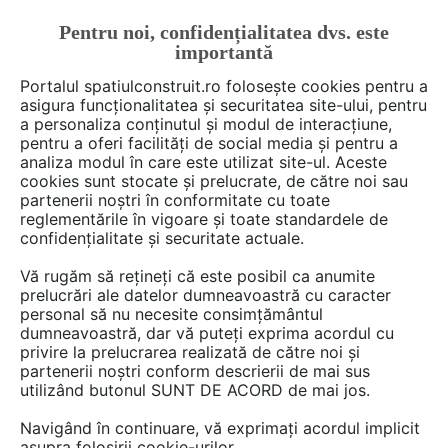
Pentru noi, confidențialitatea dvs. este
FĂ-ȚI CONT
LOGIN
importantă
CUM SE FACE
Portalul spatiulconstruit.ro folosește cookies pentru a
asigura funcționalitatea și securitatea site-ului, pentru
a personaliza conținutul și modul de interacțiune,
pentru a oferi facilități de social media și pentru a
analiza modul în care este utilizat site-ul. Aceste
Deschide filtre
cookies sunt stocate și prelucrate, de către noi sau
partenerii noștri în conformitate cu toate
reglementările în vigoare și toate standardele de
2 furnizori care încep cu litera 0-9
confidențialitate și securitate actuale.
Vă rugăm să rețineți că este posibil ca anumite
prelucrări ale datelor dumneavoastră cu caracter
personal să nu necesite consimțământul
dumneavoastră, dar vă puteți exprima acordul cu
privire la prelucrarea realizată de către noi și
partenerii noștri conform descrierii de mai sus
utilizând butonul SUNT DE ACORD de mai jos.
Navigând în continuare, vă exprimați acordul implicit
IZOCOR PROTECTION
asupra folosirii cookie-urilor.