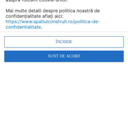
1 produs
Contactează
Mai multe detalii despre politica noastră de
confidențialitate aflați aici:
https://www.spatiulconstruit.ro/politica-de-
confidentialitate
.
ÎNCHIDE
SUNT DE ACORD
#Better
fără produse / servicii descrise
Contactează
Promovați-vă produsele și serviciile pe
SpatiulConstruit.ro!
Ai o întrebare?