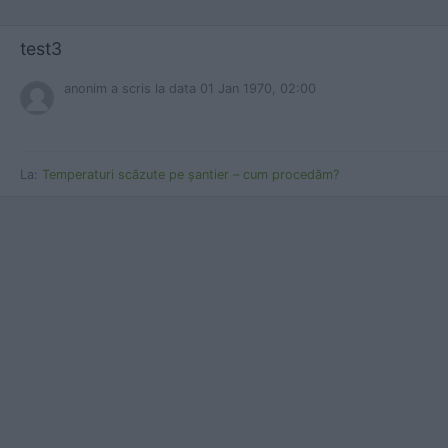
test3
anonim a scris
la data 01 Jan 1970, 02:00
La:
Temperaturi scăzute pe șantier – cum procedăm?