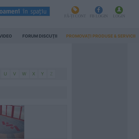
FĂ-ȚI CONT
FB LOGIN
LOGIN
VIDEO
FORUM DISCUŢII
PROMOVAȚI PRODUSE & SERVICII
U
V
W
X
Y
Z