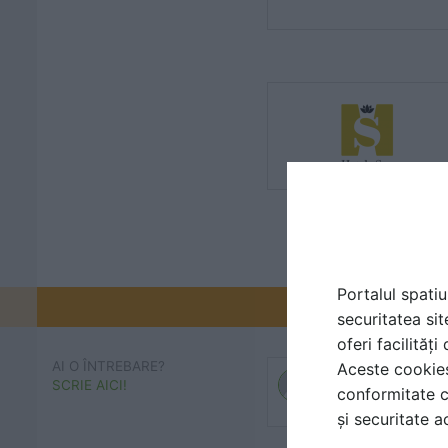
Portalul spatiu
Promovați-v
securitatea sit
oferi facilităț
AI O ÎNTREBARE?
Aceste cookies 
SCRIE AICI!
conformitate c
și securitate a