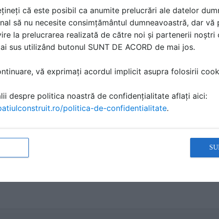
țineți că este posibil ca anumite prelucrări ale datelor du
nal să nu necesite consimțământul dumneavoastră, dar vă 
oferta de pret usi pliante
ire la prelucrarea realizată de către noi și partenerii noștr
mai sus utilizând butonul SUNT DE ACORD de mai jos.
SC PROFOSERV SRL
a scris
la data 16 Jun 2026, 13:13
tinuare, vă exprimați acordul implicit asupra folosirii cooki
La:
Italbox executa la comanda usi pliante pe dimensiuni speciale
ii despre politica noastră de confidențialitate aflați aici:
atiulconstruit.ro/politica-de-confidentialitate
.
Proiectare cap-coada
SU
HelpDesk SpatiulConstruit.ro
a scris
la data 21 Apr 2026, 10:2