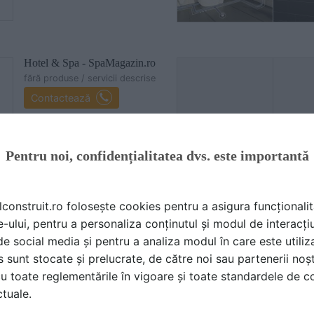
Hotel & Spa - SpaMagazin.ro
fără produse / servicii descrise
Contactează
Pentru noi, confidențialitatea dvs. este importantă
lconstruit.ro folosește cookies pentru a asigura funcționalit
ă produsele și serviciile pe SpatiulConstruit.ro!
e-ului, pentru a personaliza conținutul și modul de interacți
i de social media și pentru a analiza modul în care este utiliza
sunt stocate și prelucrate, de către noi sau partenerii noșt
u toate reglementările în vigoare și toate standardele de co
ctuale.