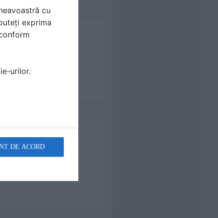
mneavoastră cu
puteți exprima
i conform
e-urilor.
NT DE ACORD
8