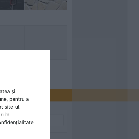
atea și
une, pentru a
t site-ul.
ri în
nfidențialitate