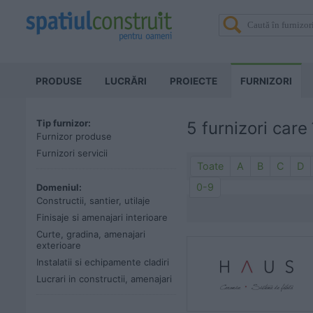
PRODUSE
LUCRĂRI
PROIECTE
FURNIZORI
Tip furnizor:
5 furnizori care
Furnizor produse
Furnizori servicii
Toate
A
B
C
D
0-9
Domeniul:
Constructii, santier, utilaje
Finisaje si amenajari interioare
Curte, gradina, amenajari
exterioare
Instalatii si echipamente cladiri
Lucrari in constructii, amenajari