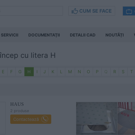
CUM SE FACE
SERVICII
DOCUMENTAŢII
DETALII CAD
NOUTĂȚI
 încep cu litera H
E
F
G
H
I
J
K
L
M
N
O
P
Q
R
S
T
HAUS
2 produse
Contactează