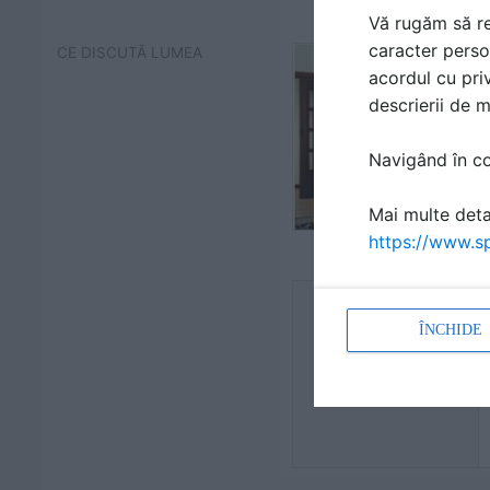
Vă rugăm să re
caracter perso
CE DISCUTĂ LUMEA
acordul cu priv
descrierii de 
Navigând în con
Mai multe detal
https://www.sp
ÎNCHIDE