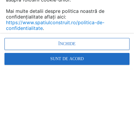
Mai multe detalii despre politica noastră de
Urmăreşte această temă
confidențialitate aflați aici:
https://www.spatiulconstruit.ro/politica-de-
confidentialitate
.
Și pergolele clasice sunt frumoase, însă la capitolul „protecție” stau mai bine cele cu sistem de umbrire peste
Sun Leader
a scris
la data 12 Jun 2023,
ÎNCHIDE
14:31
De exemplu, o pergolă retractabilă îmbină
perfect toate nevoile: cea de design,
SUNT DE ACORD
funcționalitate, protecție, durată, ș.a....
La:
Cum să te bucuri la maximum de pergola ta
pret informativ
Sun Leader
a scris
la data 24 Feb 2023,
15:54
Buna ziua. Ne puteti contacta la nr de
telefon 0773333999 si va putem ajuta cu