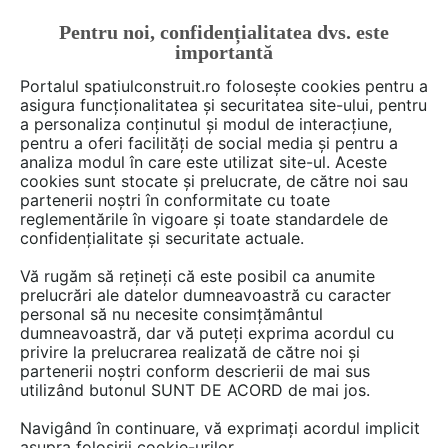
Pentru noi, confidențialitatea dvs. este
FĂ-ȚI CONT
LOGIN
importantă
CUM SE FACE
Portalul spatiulconstruit.ro folosește cookies pentru a
asigura funcționalitatea și securitatea site-ului, pentru
a personaliza conținutul și modul de interacțiune,
pentru a oferi facilități de social media și pentru a
analiza modul în care este utilizat site-ul. Aceste
Deschide filtre
cookies sunt stocate și prelucrate, de către noi sau
partenerii noștri în conformitate cu toate
reglementările în vigoare și toate standardele de
Ai o întrebare despre terase,
confidențialitate și securitate actuale.
foisoare, pergole? Scrie-o aici!
Vă rugăm să rețineți că este posibil ca anumite
prelucrări ale datelor dumneavoastră cu caracter
personal să nu necesite consimțământul
dumneavoastră, dar vă puteți exprima acordul cu
privire la prelucrarea realizată de către noi și
partenerii noștri conform descrierii de mai sus
utilizând butonul SUNT DE ACORD de mai jos.
43 discuţii despre
Terase, foisoare,
Navigând în continuare, vă exprimați acordul implicit
pergole
asupra folosirii cookie-urilor.