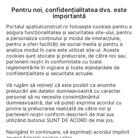
Pentru noi, confidențialitatea dvs. este
FĂ-ȚI CONT
LOGIN
importantă
CUM SE FACE
Portalul spatiulconstruit.ro folosește cookies pentru a
asigura funcționalitatea și securitatea site-ului, pentru
a personaliza conținutul și modul de interacțiune,
pentru a oferi facilități de social media și pentru a
analiza modul în care este utilizat site-ul. Aceste
EȘTI AICI:
Forum discuții
Curte, gradina, amenajari exterioare
cookies sunt stocate și prelucrate, de către noi sau
Terase, foisoare, pergole
partenerii noștri în conformitate cu toate
reglementările în vigoare și toate standardele de
confidențialitate și securitate actuale.
Vă rugăm să rețineți că este posibil ca anumite
prelucrări ale datelor dumneavoastră cu caracter
personal să nu necesite consimțământul
Și pergolele clasice sunt
dumneavoastră, dar vă puteți exprima acordul cu
privire la prelucrarea realizată de către noi și
frumoase, însă la capitolul
partenerii noștri conform descrierii de mai sus
utilizând butonul SUNT DE ACORD de mai jos.
„protecție” stau mai bine cele
cu sistem de umbrire peste
Navigând în continuare, vă exprimați acordul implicit
asupra folosirii cookie-urilor.