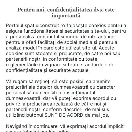
Pentru noi, confidențialitatea dvs. este
FĂ-ȚI CONT
LOGIN
importantă
CUM SE FACE
Portalul spatiulconstruit.ro folosește cookies pentru a
asigura funcționalitatea și securitatea site-ului, pentru
a personaliza conținutul și modul de interacțiune,
pentru a oferi facilități de social media și pentru a
analiza modul în care este utilizat site-ul. Aceste
cookies sunt stocate și prelucrate, de către noi sau
partenerii noștri în conformitate cu toate
Dan Drosu
reglementările în vigoare și toate standardele de
confidențialitate și securitate actuale.
Vă rugăm să rețineți că este posibil ca anumite
prelucrări ale datelor dumneavoastră cu caracter
DISCUTII
personal să nu necesite consimțământul
dumneavoastră, dar vă puteți exprima acordul cu
privire la prelucrarea realizată de către noi și
6 posturi
partenerii noștri conform descrierii de mai sus
utilizând butonul SUNT DE ACORD de mai jos.
Navigând în continuare, vă exprimați acordul implicit
1 - 6 din 6 posturi
asupra folosirii cookie-urilor.