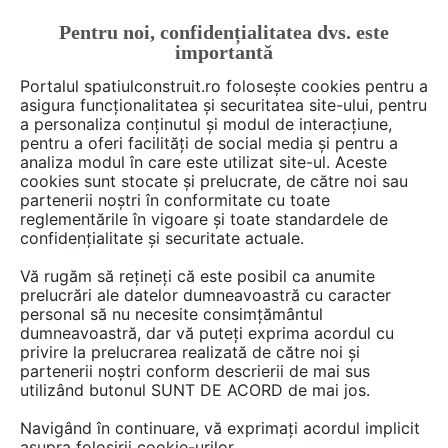
Pentru noi, confidențialitatea dvs. este
FĂ-ȚI CONT
LOGIN
importantă
CUM SE FACE
Portalul spatiulconstruit.ro folosește cookies pentru a
asigura funcționalitatea și securitatea site-ului, pentru
a personaliza conținutul și modul de interacțiune,
pentru a oferi facilități de social media și pentru a
analiza modul în care este utilizat site-ul. Aceste
cookies sunt stocate și prelucrate, de către noi sau
partenerii noștri în conformitate cu toate
RACEMI
reglementările în vigoare și toate standardele de
confidențialitate și securitate actuale.
Vă rugăm să rețineți că este posibil ca anumite
prelucrări ale datelor dumneavoastră cu caracter
DISCUTII
personal să nu necesite consimțământul
dumneavoastră, dar vă puteți exprima acordul cu
privire la prelucrarea realizată de către noi și
1 post
partenerii noștri conform descrierii de mai sus
utilizând butonul SUNT DE ACORD de mai jos.
Navigând în continuare, vă exprimați acordul implicit
1 - 1 din 1 post
asupra folosirii cookie-urilor.