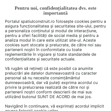
Pentru noi, confidențialitatea dvs. este
FĂ-ȚI CONT
LOGIN
importantă
CUM SE FACE
Portalul spatiulconstruit.ro folosește cookies pentru a
asigura funcționalitatea și securitatea site-ului, pentru
a personaliza conținutul și modul de interacțiune,
pentru a oferi facilități de social media și pentru a
analiza modul în care este utilizat site-ul. Aceste
Deschide filtre
cookies sunt stocate și prelucrate, de către noi sau
partenerii noștri în conformitate cu toate
reglementările în vigoare și toate standardele de
Ai o întrebare despre holuri? Scrie-o
confidențialitate și securitate actuale.
aici!
Vă rugăm să rețineți că este posibil ca anumite
prelucrări ale datelor dumneavoastră cu caracter
personal să nu necesite consimțământul
dumneavoastră, dar vă puteți exprima acordul cu
privire la prelucrarea realizată de către noi și
partenerii noștri conform descrierii de mai sus
utilizând butonul SUNT DE ACORD de mai jos.
17 discuţii despre
Holuri
Navigând în continuare, vă exprimați acordul implicit
asupra folosirii cookie-urilor.