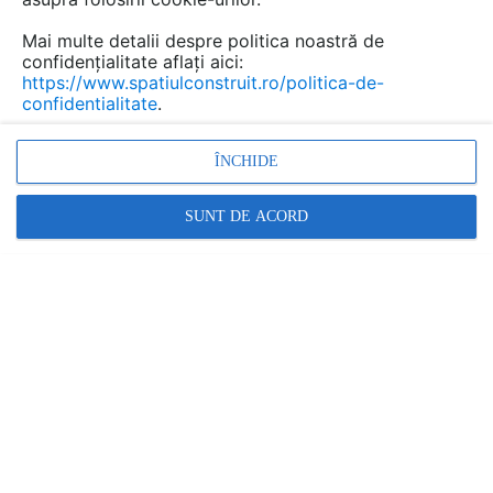
Urmăreşte această temă
Mai multe detalii despre politica noastră de
confidențialitate aflați aici:
Am o întrebare, peste gletul de ipsos se poate da cu tinci de ciment.Multumesc
https://www.spatiulconstruit.ro/politica-de-
confidentialitate
.
Stefan Serban
a scris
la data 07 Jul 2021,
16:00
Am dat peste gletul de ipsos cu tinci de
ÎNCHIDE
ciment după ce peste gletul de ipsos am
dat cu amorsa. peste câteva zile tinciul s-
SUNT DE ACORD
a...
usi de interior
Virgil Domnica
a scris
la data 01 Dec 2020,
18:21
ce parere aveti despre culoarea usilor de
interior in conditiile in care tamplaria este
maro inchis iar pardoseala este gri ? ce...