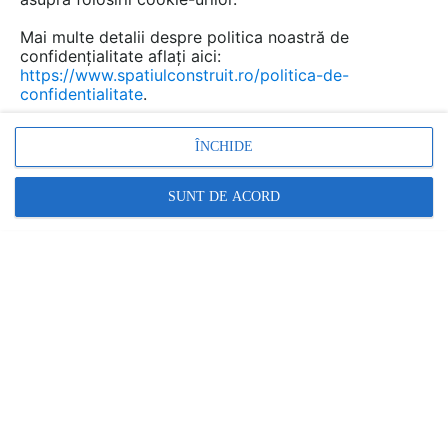
seama ca nu este vorba...
Mai multe detalii despre politica noastră de
confidențialitate aflați aici:
https://www.spatiulconstruit.ro/politica-de-
Urmăreşte această discuţie
confidentialitate
.
Discuţie pornită la articolul:
ÎNCHIDE
Caldura in stil nordic
SUNT DE ACORD
Detalii
scris de
F Grec
la data 19 Feb 2013, 12:56
Cred ca ori ati gresit titlul, ori ati gresit continuarea
(ceea ce urmeaza dupa titlu). Daca citesti acest articol