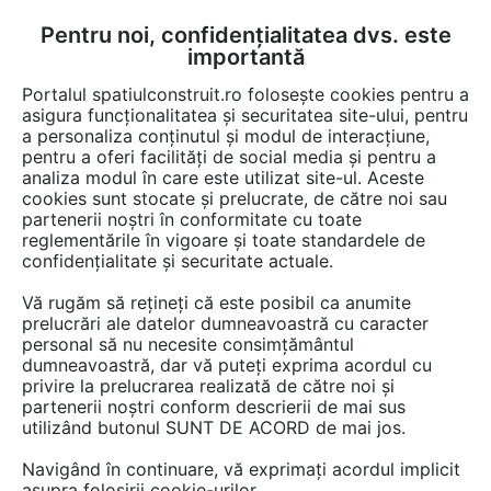
Pentru noi, confidențialitatea dvs. este
FĂ-ȚI CONT
LOGIN
importantă
CUM SE FACE
Portalul spatiulconstruit.ro folosește cookies pentru a
asigura funcționalitatea și securitatea site-ului, pentru
a personaliza conținutul și modul de interacțiune,
pentru a oferi facilități de social media și pentru a
analiza modul în care este utilizat site-ul. Aceste
EȘTI AICI:
Forum discuții
Finisaje si amenajari interioare
cookies sunt stocate și prelucrate, de către noi sau
Living, loc de luat masa
partenerii noștri în conformitate cu toate
reglementările în vigoare și toate standardele de
confidențialitate și securitate actuale.
Vă rugăm să rețineți că este posibil ca anumite
prelucrări ale datelor dumneavoastră cu caracter
personal să nu necesite consimțământul
Cred ca ori ati gresit titlul, ori
dumneavoastră, dar vă puteți exprima acordul cu
privire la prelucrarea realizată de către noi și
ati gresit continuarea (ceea ce
partenerii noștri conform descrierii de mai sus
utilizând butonul SUNT DE ACORD de mai jos.
urmeaza dupa titlu). Daca
citesti acest articol iti dai
Navigând în continuare, vă exprimați acordul implicit
asupra folosirii cookie-urilor.