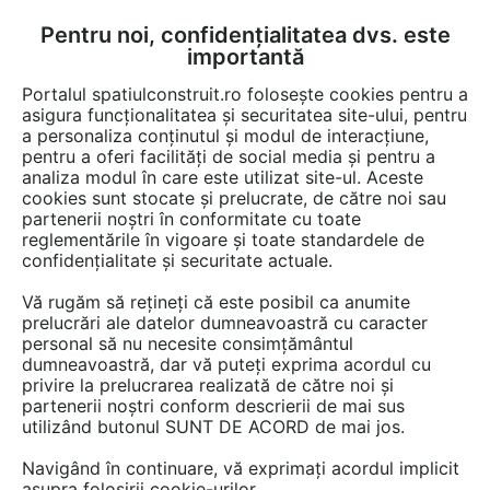
Pentru noi, confidențialitatea dvs. este
FĂ-ȚI CONT
LOGIN
importantă
CUM SE FACE
Portalul spatiulconstruit.ro folosește cookies pentru a
asigura funcționalitatea și securitatea site-ului, pentru
a personaliza conținutul și modul de interacțiune,
pentru a oferi facilități de social media și pentru a
analiza modul în care este utilizat site-ul. Aceste
EȘTI AICI:
Forum discuții
Constructii, santier, utilaje
Organizare de santier
cookies sunt stocate și prelucrate, de către noi sau
partenerii noștri în conformitate cu toate
reglementările în vigoare și toate standardele de
confidențialitate și securitate actuale.
Vă rugăm să rețineți că este posibil ca anumite
prelucrări ale datelor dumneavoastră cu caracter
Temporizatoare programabile
personal să nu necesite consimțământul
dumneavoastră, dar vă puteți exprima acordul cu
privire la prelucrarea realizată de către noi și
partenerii noștri conform descrierii de mai sus
Urmăreşte această discuţie
utilizând butonul SUNT DE ACORD de mai jos.
Navigând în continuare, vă exprimați acordul implicit
scris de
Mihai
la data 05 Apr 2013, 00:03
asupra folosirii cookie-urilor.