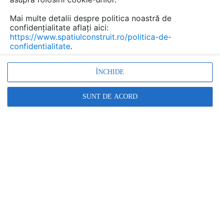
Discuţie pornită la articolul:
Mai multe detalii despre politica noastră de
O casa rustica dar si
confidențialitate aflați aici:
foarte actuala, in
https://www.spatiulconstruit.ro/politica-de-
confidentialitate
.
Portugalia
Detalii
ÎNCHIDE
SUNT DE ACORD
scris de
VioDOR
la data 29 May 2013, 08:42
Răspunde
Promovați-vă produsele și serviciile pe
SpatiulConstruit.ro!