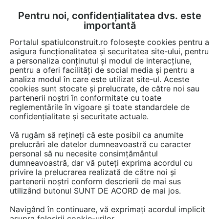
Pentru noi, confidențialitatea dvs. este
FĂ-ȚI CONT
LOGIN
importantă
CUM SE FACE
Portalul spatiulconstruit.ro folosește cookies pentru a
asigura funcționalitatea și securitatea site-ului, pentru
a personaliza conținutul și modul de interacțiune,
pentru a oferi facilități de social media și pentru a
analiza modul în care este utilizat site-ul. Aceste
EȘTI AICI:
Forum discuții
Finisaje si amenajari interioare
Finisaje pereti
cookies sunt stocate și prelucrate, de către noi sau
partenerii noștri în conformitate cu toate
reglementările în vigoare și toate standardele de
confidențialitate și securitate actuale.
Vă rugăm să rețineți că este posibil ca anumite
prelucrări ale datelor dumneavoastră cu caracter
Plăcut, uman, specific - cam
personal să nu necesite consimțământul
dumneavoastră, dar vă puteți exprima acordul cu
asta am învățat eu!
privire la prelucrarea realizată de către noi și
partenerii noștri conform descrierii de mai sus
utilizând butonul SUNT DE ACORD de mai jos.
Urmăreşte această discuţie
Navigând în continuare, vă exprimați acordul implicit
asupra folosirii cookie-urilor.