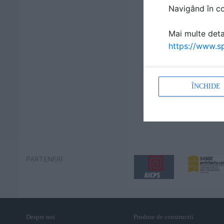
Navigând în con
Mai multe detal
https://www.sp
ÎNCHIDE
PARTENERI
Despre noi
Produse de constructii