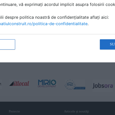
tinuare, vă exprimați acordul implicit asupra folosirii cooki
ii despre politica noastră de confidențialitate aflați aici:
atiulconstruit.ro/politica-de-confidentialitate
.
SU
Proiecte
Articole și noutăţi