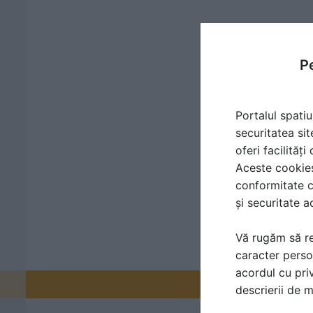
Pe
Portalul spatiu
securitatea sit
oferi facilităț
Aceste cookies 
conformitate c
și securitate a
Vă rugăm să re
caracter perso
acordul cu priv
Promovați-v
descrierii de 