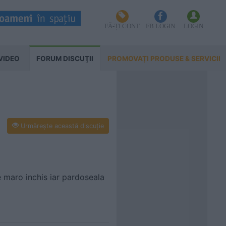
FĂ-ȚI CONT
FB LOGIN
LOGIN
VIDEO
FORUM DISCUŢII
PROMOVAȚI PRODUSE & SERVICII
Urmăreşte această discuţie
te maro inchis iar pardoseala