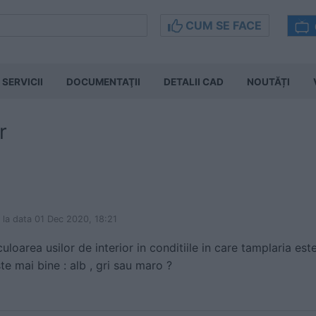
CUM SE FACE
SERVICII
DOCUMENTAŢII
DETALII CAD
NOUTĂȚI
r
la data 01 Dec 2020, 18:21
uloarea usilor de interior in conditiile in care tamplaria es
te mai bine : alb , gri sau maro ?