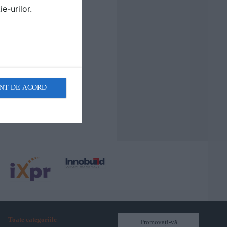
e-urilor.
NT DE ACORD
Toate categoriile
Promovați-vă