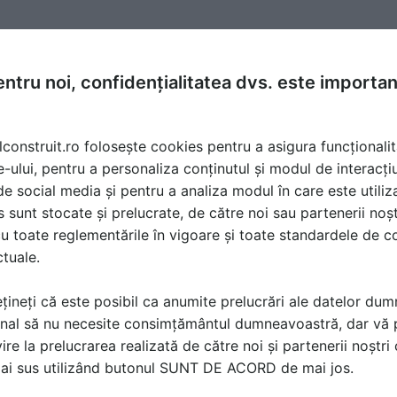
ntru noi, confidențialitatea dvs. este importa
lconstruit.ro folosește cookies pentru a asigura funcționalit
e-ului, pentru a personaliza conținutul și modul de interacți
i de social media și pentru a analiza modul în care este utiliza
sunt stocate și prelucrate, de către noi sau partenerii noșt
u toate reglementările în vigoare și toate standardele de co
ctuale.
țineți că este posibil ca anumite prelucrări ale datelor du
nal să nu necesite consimțământul dumneavoastră, dar vă 
ire la prelucrarea realizată de către noi și partenerii noștr
ă produsele și serviciile pe SpatiulConstruit.ro!
mai sus utilizând butonul SUNT DE ACORD de mai jos.