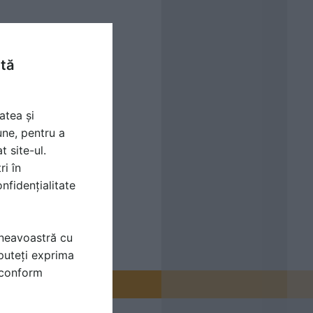
ntă
atea și
une, pentru a
t site-ul.
ri în
nfidențialitate
mneavoastră cu
puteți exprima
i conform