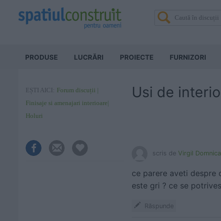
PRODUSE
LUCRĂRI
PROIECTE
FURNIZORI
Usi de interio
EȘTI AICI:
Forum discuții
Finisaje si amenajari interioare
Holuri
scris de
Virgil Domnica
ce parere aveti despre c
este gri ? ce se potrives
Răspunde