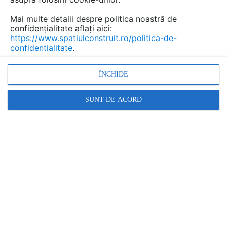
Mai multe detalii despre politica noastră de
confidențialitate aflați aici:
https://www.spatiulconstruit.ro/politica-de-
confidentialitate
.
ÎNCHIDE
SUNT DE ACORD
Termoizolatii din spuma
poliuretanica (PIR) pentru
constructii THERMOTOP
TECHNOLOGY
- documentații
tehnice
Marca:
PRODUS FURNIZAT DE:
THERMOTOP TECHNOLOGY
Vezi profil furnizor