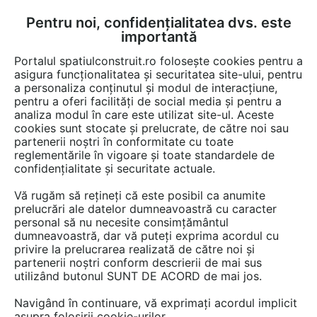
Pentru noi, confidențialitatea dvs. este
FĂ-ȚI CONT
LOGIN
importantă
CUM SE FACE
Portalul spatiulconstruit.ro folosește cookies pentru a
asigura funcționalitatea și securitatea site-ului, pentru
a personaliza conținutul și modul de interacțiune,
pentru a oferi facilități de social media și pentru a
analiza modul în care este utilizat site-ul. Aceste
Game de produse
Fundatie
Termoizolatii, izolatii acustice
Izo
EȘTI AICI:
cookies sunt stocate și prelucrate, de către noi sau
partenerii noștri în conformitate cu toate
reglementările în vigoare și toate standardele de
confidențialitate și securitate actuale.
Vă rugăm să rețineți că este posibil ca anumite
prelucrări ale datelor dumneavoastră cu caracter
personal să nu necesite consimțământul
dumneavoastră, dar vă puteți exprima acordul cu
privire la prelucrarea realizată de către noi și
partenerii noștri conform descrierii de mai sus
utilizând butonul SUNT DE ACORD de mai jos.
Navigând în continuare, vă exprimați acordul implicit
asupra folosirii cookie-urilor.