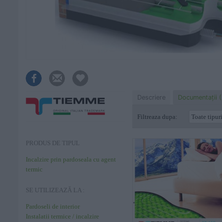
Descriere
Documentaţii (
Filtreaza dupa:
PRODUS DE TIPUL
Incalzire prin pardoseala cu agent
termic
SE UTILIZEAZĂ LA :
Pardoseli de interior
Instalatii termice / incalzire