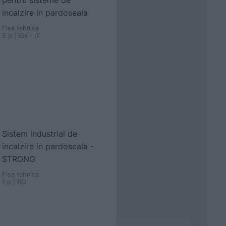
pentru sisteme de
incalzire in pardoseala
Fisa tehnica
5 p | EN - IT
Sistem industrial de
incalzire in pardoseala -
STRONG
Fisa tehnica
1 p | RO