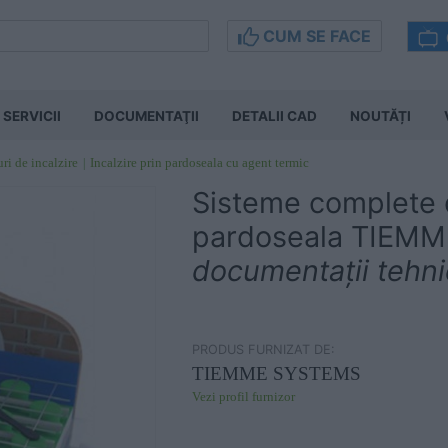
CUM SE FACE
SERVICII
DOCUMENTAŢII
DETALII CAD
NOUTĂȚI
ri de incalzire
Incalzire prin pardoseala cu agent termic
Sisteme complete d
pardoseala TIEMM
documentații tehn
PRODUS FURNIZAT DE:
TIEMME SYSTEMS
Vezi profil furnizor