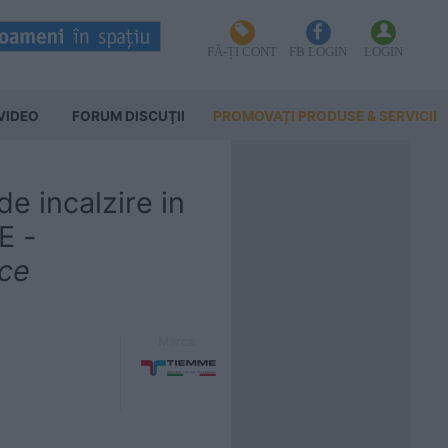
FĂ-ȚI CONT
FB LOGIN
LOGIN
VIDEO
FORUM DISCUŢII
PROMOVAȚI PRODUSE & SERVICII
e incalzire in
E
-
ice
Marca: