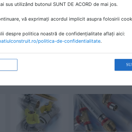
mai sus utilizând butonul SUNT DE ACORD de mai jos.
tinuare, vă exprimați acordul implicit asupra folosirii cooki
ii despre politica noastră de confidențialitate aflați aici:
costă produsele din gama de
atiulconstruit.ro/politica-de-confidentialitate
.
zire in pardoseala TIEMME
Cere ofertă
MS și cere prețuri pentru
SU
ă produsele și serviciile pe SpatiulConstruit.ro!