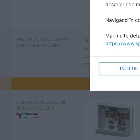
descrierii de 
Navigând în con
Mai multe detal
VREI SĂ ȘTII CÂT COSTĂ?
Obține prețuri și află cât 
https://www.sp
CERE OFERTĂ ACUM
Sisteme complete de incal
Contactează TIEMME SYSTE
proiectul tau.
ÎNCHIDE
Promovați-v
OFERTA FURNIZORULUI
TIEMME SYSTEMS