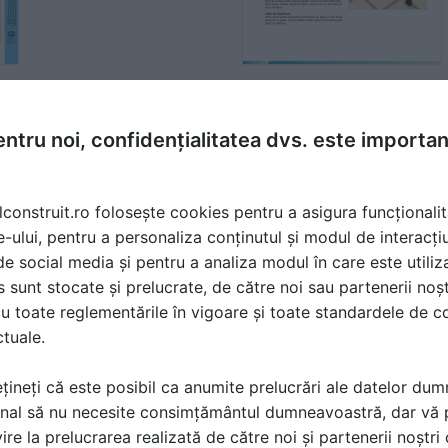
Sistem de incalzire in
pardoseala - TECHNO
ntru noi, confidențialitatea dvs. este importa
Fisa tehnica
1 p | RO
lconstruit.ro folosește cookies pentru a asigura funcționalit
e-ului, pentru a personaliza conținutul și modul de interacți
i de social media și pentru a analiza modul în care este utiliza
sunt stocate și prelucrate, de către noi sau partenerii noșt
u toate reglementările în vigoare și toate standardele de co
ctuale.
țineți că este posibil ca anumite prelucrări ale datelor du
nal să nu necesite consimțământul dumneavoastră, dar vă 
ire la prelucrarea realizată de către noi și partenerii noștr