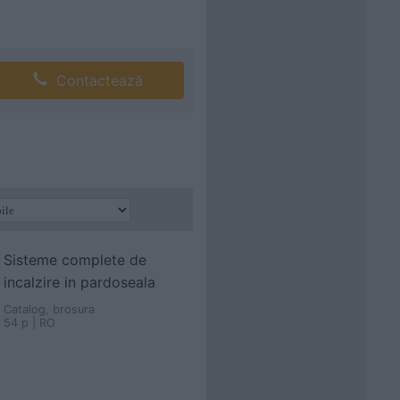
Contactează
Sisteme complete de
incalzire in pardoseala
Catalog, brosura
54 p | RO