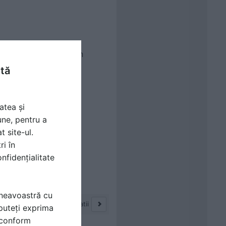
Sistem de incalzire in
pardoseala - PLUS
ntă
Fisa tehnica
1 p | RO
atea și
une, pentru a
t site-ul.
ri în
nfidențialitate
mneavoastră cu
1 - 10 din 17 documentatii
puteți exprima
i conform