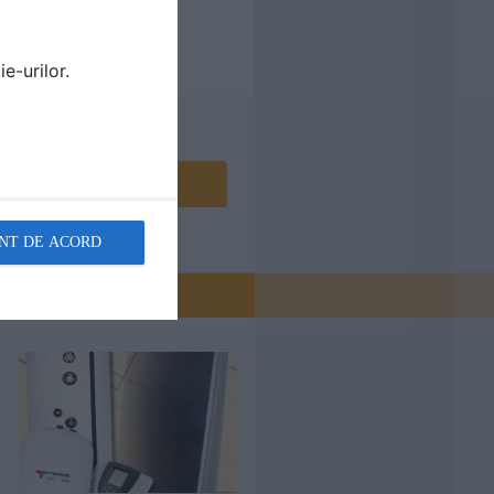
e-urilor.
Contactează
NT DE ACORD