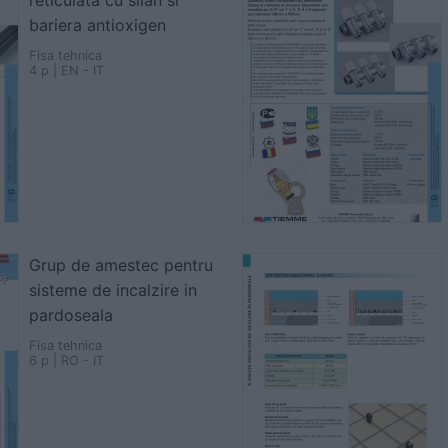
reticulata cu silan si
bariera antioxigen
Fisa tehnica
4 p | EN - IT
Grup de amestec pentru
sisteme de incalzire in
pardoseala
Fisa tehnica
6 p | RO - IT