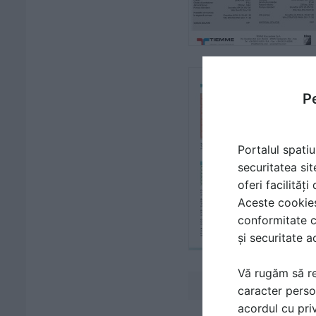
Pe
Portalul spatiu
securitatea sit
oferi facilităț
Aceste cookies 
conformitate c
și securitate a
Vă rugăm să re
caracter perso
acordul cu priv