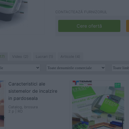
CONTACTEAZĂ FURNIZORUL
Cere ofertă
17)
Video (2)
Lucrari (1)
Articole (4)
Caracteristici ale
sistemelor de incalzire
in pardoseala
Catalog, brosura
2 p | RO