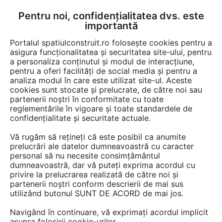
Pentru noi, confidențialitatea dvs. este
FĂ-ȚI CONT
LOGIN
importantă
CUM SE FACE
Portalul spatiulconstruit.ro folosește cookies pentru a
asigura funcționalitatea și securitatea site-ului, pentru
a personaliza conținutul și modul de interacțiune,
pentru a oferi facilități de social media și pentru a
analiza modul în care este utilizat site-ul. Aceste
Game de produse
Pardoseli de interior
Radiatoare, corpuri de in
EȘTI AICI:
cookies sunt stocate și prelucrate, de către noi sau
partenerii noștri în conformitate cu toate
reglementările în vigoare și toate standardele de
confidențialitate și securitate actuale.
Vă rugăm să rețineți că este posibil ca anumite
prelucrări ale datelor dumneavoastră cu caracter
personal să nu necesite consimțământul
dumneavoastră, dar vă puteți exprima acordul cu
privire la prelucrarea realizată de către noi și
partenerii noștri conform descrierii de mai sus
utilizând butonul SUNT DE ACORD de mai jos.
Navigând în continuare, vă exprimați acordul implicit
asupra folosirii cookie-urilor.