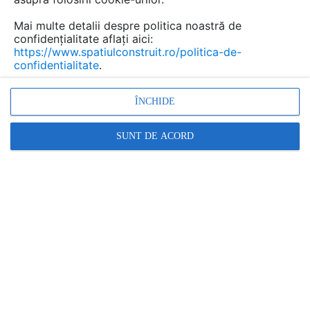
Mai multe detalii despre politica noastră de
confidențialitate aflați aici:
Sisteme de incalzire si racire
https://www.spatiulconstruit.ro/politica-de-
confidentialitate
.
prin pardoseala SISTEMA
Marca:
ÎNCHIDE
PRODUS FURNIZAT DE:
SISTEMA COMFORT AND ENERGY
SAVING
SUNT DE ACORD
Vezi profil furnizor
Cere ofertă
Contactează
Descriere
Documentaţii (39)
Video (3)
Încălzirea prin pardoseală este creată pentru a obține o