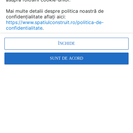
Mai multe detalii despre politica noastră de
confidențialitate aflați aici:
Sisteme de incalzire prin
https://www.spatiulconstruit.ro/politica-de-
confidentialitate
.
pardoseala pentru cladiri
publice si industriale VALROM
ÎNCHIDE
Marca:
PRODUS FURNIZAT DE:
SUNT DE ACORD
VALROM INDUSTRIE
Vezi profil furnizor
Cere ofertă
Contactează
Descriere
VALThermio by Valrom oferă soluții eficiente pentru