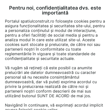
Pentru noi, confidențialitatea dvs. este
FĂ-ȚI CONT
LOGIN
importantă
CUM SE FACE
Portalul spatiulconstruit.ro folosește cookies pentru a
asigura funcționalitatea și securitatea site-ului, pentru
a personaliza conținutul și modul de interacțiune,
pentru a oferi facilități de social media și pentru a
analiza modul în care este utilizat site-ul. Aceste
Game de produse
Pardoseli de interior
Radiatoare, corpuri de in
EȘTI AICI:
cookies sunt stocate și prelucrate, de către noi sau
partenerii noștri în conformitate cu toate
reglementările în vigoare și toate standardele de
confidențialitate și securitate actuale.
Vă rugăm să rețineți că este posibil ca anumite
prelucrări ale datelor dumneavoastră cu caracter
personal să nu necesite consimțământul
dumneavoastră, dar vă puteți exprima acordul cu
privire la prelucrarea realizată de către noi și
partenerii noștri conform descrierii de mai sus
utilizând butonul SUNT DE ACORD de mai jos.
Navigând în continuare, vă exprimați acordul implicit
asupra folosirii cookie-urilor.