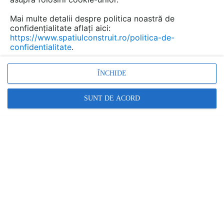
Mai multe detalii despre politica noastră de
confidențialitate aflați aici:
https://www.spatiulconstruit.ro/politica-de-
confidentialitate
.
ÎNCHIDE
SUNT DE ACORD
LEVENTE COMPANIE SRL
Piatra naturala de Vistea pentru amenajari interioare,
exterioare
RESTRANGE
8 LUCRARI
placari decorative cu