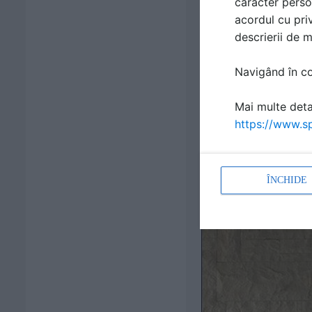
caracter perso
acordul cu priv
descrierii de 
Navigând în con
Mai multe detal
https://www.sp
ÎNCHIDE