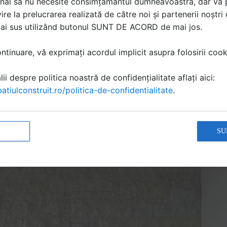
nal să nu necesite consimțământul dumneavoastră, dar vă 
ire la prelucrarea realizată de către noi și partenerii noștr
mai sus utilizând butonul SUNT DE ACORD de mai jos.
tinuare, vă exprimați acordul implicit asupra folosirii cooki
ii despre politica noastră de confidențialitate aflați aici:
atiulconstruit.ro/politica-de-confidentialitate
.
SU