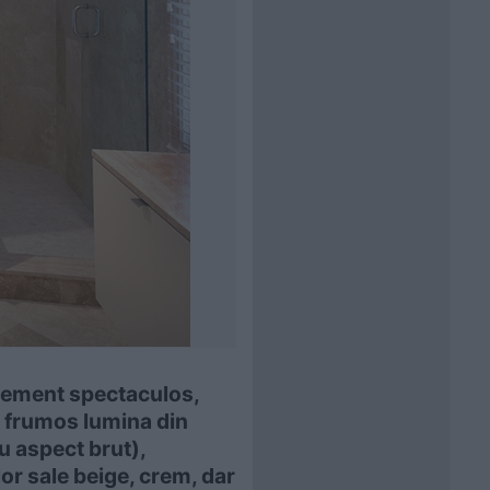
element spectaculos,
te frumos lumina din
cu aspect brut),
lor sale beige, crem, dar