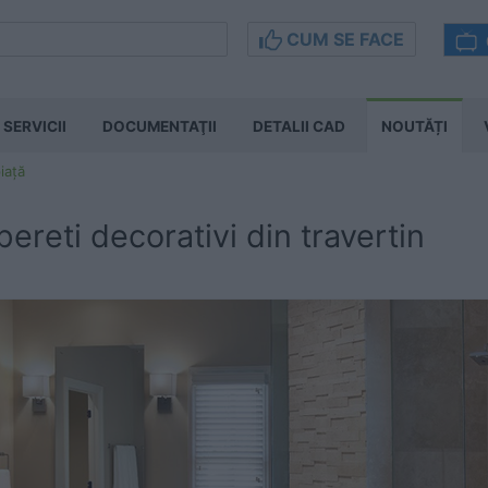
CUM SE FACE
SERVICII
DOCUMENTAŢII
DETALII CAD
NOUTĂȚI
iață
pereti decorativi din travertin