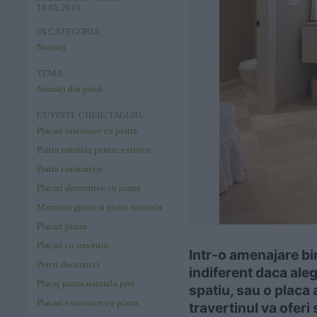
18.05.2016
IN CATEGORIA:
Noutăți
TEMA:
Noutăți din piață
CUVINTE CHEIE/TAGURI:
Placari interioare cu piatra
Piatra naturala pentru exterior
Piatra constructie
Placari decorative cu piatra
Marmura granit si piatra naturala
Placari piatra
Placari cu travertin
Intr-o amenajare bi
Pereti decorativi
indiferent daca aleg
Placaj piatra naturala pret
spatiu, sau o placa 
Placari exterioare cu piatra
travertinul va oferi