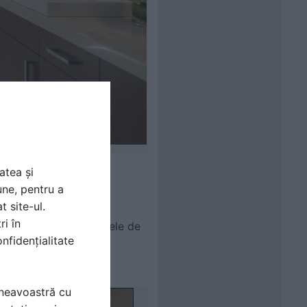
ects Boulder
atea și
une, pentru a
t site-ul.
ri în
la si relaxanta. Nuantele de
nfidențialitate
c, ca in amenajarea din
esanta.
mneavoastră cu