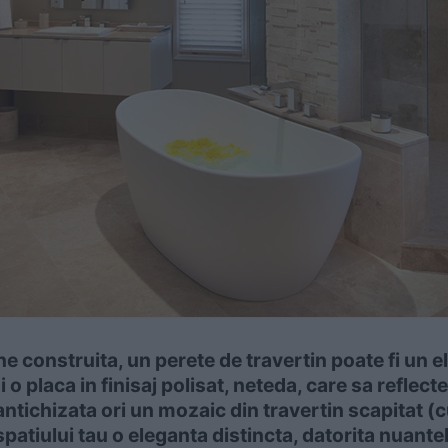
ne construita, un perete de
travertin
poate fi un 
i o placa in finisaj polisat, neteda, care sa reflec
antichizata ori un mozaic din travertin scapitat (
 spatiului tau o eleganta distincta, datorita nuante