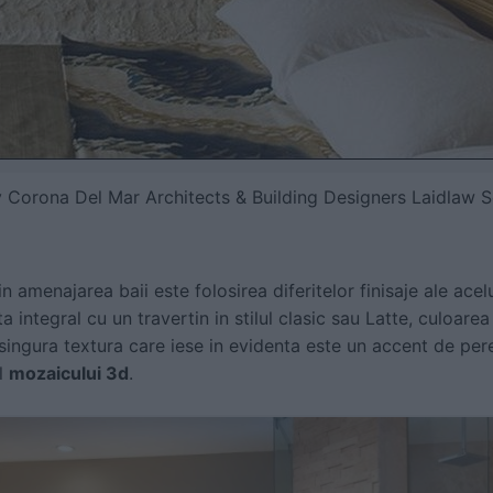
y
Corona Del Mar Architects & Building Designers Laidlaw S
n amenajarea baii este folosirea diferitelor finisaje ale acel
a integral cu un travertin in stilul clasic sau Latte, culoare
r singura textura care iese in evidenta este un accent de pe
ul
mozaicului 3d
.