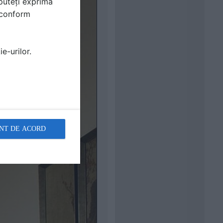
puteți exprima
i conform
e-urilor.
NT DE ACORD