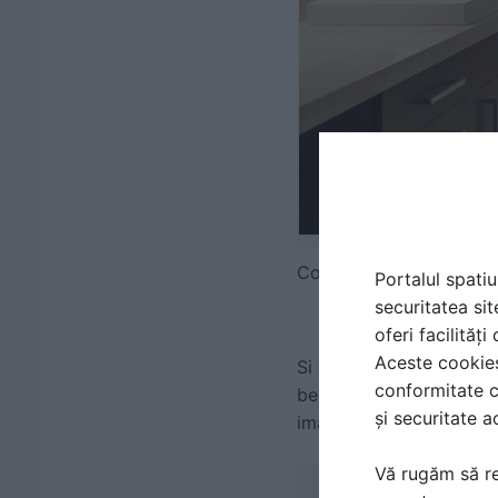
Contemporary Bathroo
Portalul spatiu
securitatea sit
oferi facilităț
Aceste cookies 
Si in living sau dormito
conformitate c
beige ale pietrei, asoci
și securitate a
imagine, o eleganta rela
Vă rugăm să re