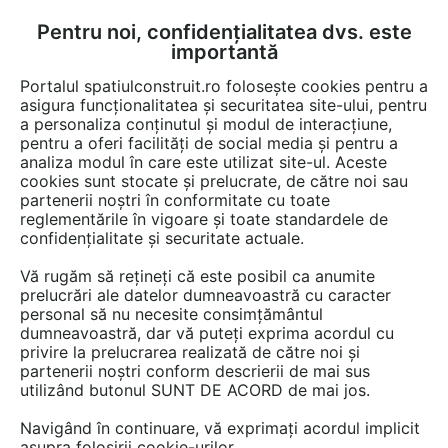
Pentru noi, confidențialitatea dvs. este
FĂ-ȚI CONT
LOGIN
importantă
CUM SE FACE
Portalul spatiulconstruit.ro folosește cookies pentru a
asigura funcționalitatea și securitatea site-ului, pentru
a personaliza conținutul și modul de interacțiune,
pentru a oferi facilități de social media și pentru a
analiza modul în care este utilizat site-ul. Aceste
cookies sunt stocate și prelucrate, de către noi sau
PUP Architects maschează un
partenerii noștri în conformitate cu toate
spațiu de locuit sub forma unui
reglementările în vigoare și toate standardele de
confidențialitate și securitate actuale.
canal de ventilație
Vă rugăm să rețineți că este posibil ca anumite
prelucrări ale datelor dumneavoastră cu caracter
personal să nu necesite consimțământul
dumneavoastră, dar vă puteți exprima acordul cu
privire la prelucrarea realizată de către noi și
partenerii noștri conform descrierii de mai sus
utilizând butonul SUNT DE ACORD de mai jos.
Navigând în continuare, vă exprimați acordul implicit
asupra folosirii cookie-urilor.