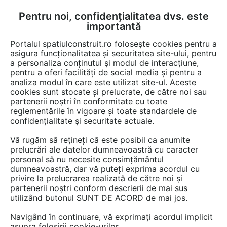
Pentru noi, confidențialitatea dvs. este
FĂ-ȚI CONT
LOGIN
importantă
CUM SE FACE
Portalul spatiulconstruit.ro folosește cookies pentru a
asigura funcționalitatea și securitatea site-ului, pentru
a personaliza conținutul și modul de interacțiune,
pentru a oferi facilități de social media și pentru a
analiza modul în care este utilizat site-ul. Aceste
De citit
știri, noutăți, comunicate
Gazon, plante, arbo
EȘTI AICI:
cookies sunt stocate și prelucrate, de către noi sau
Afide la plante: soluții eficiente
partenerii noștri în conformitate cu toate
reglementările în vigoare și toate standardele de
de combatere și prevenție
confidențialitate și securitate actuale.
(ghid complet)
Vă rugăm să rețineți că este posibil ca anumite
prelucrări ale datelor dumneavoastră cu caracter
personal să nu necesite consimțământul
Afidele sunt cei mai comuni dăunători ai
dumneavoastră, dar vă puteți exprima acordul cu
privire la prelucrarea realizată de către noi și
plantelor. Află cum recunoști infestarea, ce
partenerii noștri conform descrierii de mai sus
tratamente naturale și profesionale
utilizând butonul SUNT DE ACORD de mai jos.
funcționează și cum previi reapariția lor.
Navigând în continuare, vă exprimați acordul implicit
asupra folosirii cookie-urilor.