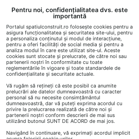
Pentru noi, confidențialitatea dvs. este
FĂ-ȚI CONT
LOGIN
importantă
CUM SE FACE
Portalul spatiulconstruit.ro folosește cookies pentru a
asigura funcționalitatea și securitatea site-ului, pentru
a personaliza conținutul și modul de interacțiune,
pentru a oferi facilități de social media și pentru a
analiza modul în care este utilizat site-ul. Aceste
cookies sunt stocate și prelucrate, de către noi sau
O extindere modulară transformă
partenerii noștri în conformitate cu toate
un bungalou din 1930 într-o casă
reglementările în vigoare și toate standardele de
confidențialitate și securitate actuale.
modernă
Vă rugăm să rețineți că este posibil ca anumite
prelucrări ale datelor dumneavoastră cu caracter
personal să nu necesite consimțământul
dumneavoastră, dar vă puteți exprima acordul cu
privire la prelucrarea realizată de către noi și
partenerii noștri conform descrierii de mai sus
utilizând butonul SUNT DE ACORD de mai jos.
Navigând în continuare, vă exprimați acordul implicit
asupra folosirii cookie-urilor.