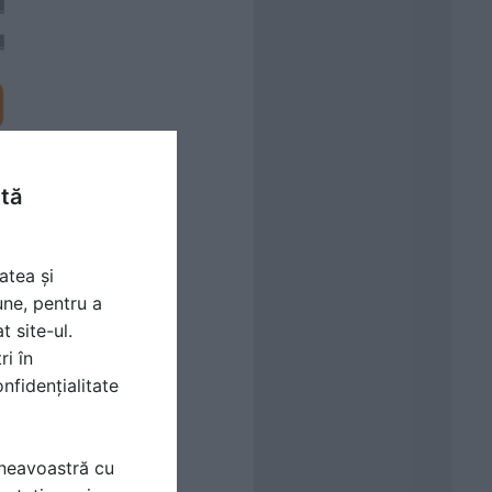
ntă
atea și
une, pentru a
t site-ul.
ri în
nfidențialitate
mneavoastră cu