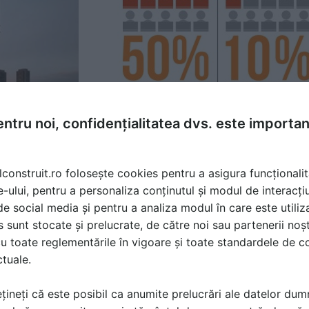
ntru noi, confidențialitatea dvs. este importa
lconstruit.ro folosește cookies pentru a asigura funcționalit
e-ului, pentru a personaliza conținutul și modul de interacți
i de social media și pentru a analiza modul în care este utiliza
sunt stocate și prelucrate, de către noi sau partenerii noșt
u toate reglementările în vigoare și toate standardele de co
ctuale.
țineți că este posibil ca anumite prelucrări ale datelor du