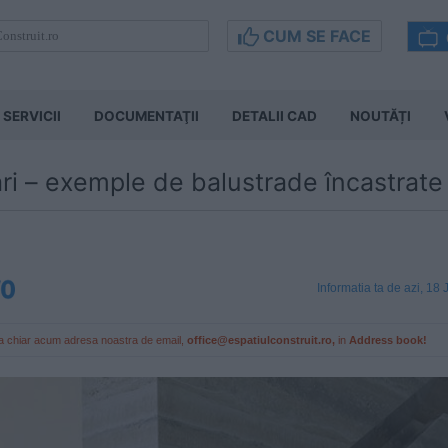
CUM SE FACE
SERVICII
DOCUMENTAŢII
DETALII CAD
NOUTĂȚI
ări – exemple de balustrade încastrate