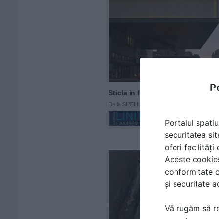
Pe
Portalul spatiu
securitatea sit
oferi facilităț
Aceste cookies 
conformitate c
și securitate a
Vă rugăm să re