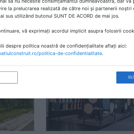
nal să nu necesite consimțământul dumneavoastră, dar vă 
ire la prelucrarea realizată de către noi și partenerii noștr
mai sus utilizând butonul SUNT DE ACORD de mai jos.
tinuare, vă exprimați acordul implicit asupra folosirii cooki
ii despre politica noastră de confidențialitate aflați aici:
atiulconstruit.ro/politica-de-confidentialitate
.
SU