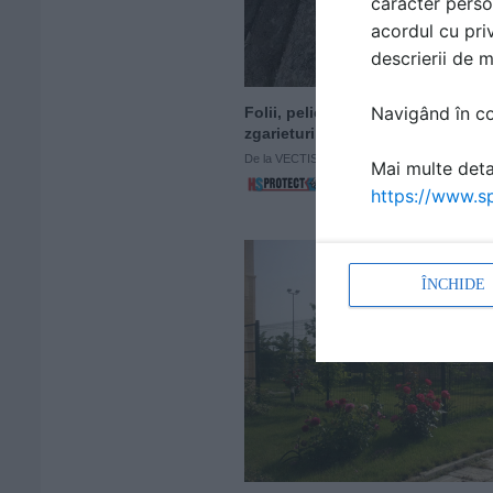
caracter perso
acordul cu priv
descrierii de 
Navigând în con
Mai multe detal
https://www.sp
ÎNCHIDE