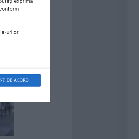
puteți exprima
i conform
e-urilor.
NT DE ACORD