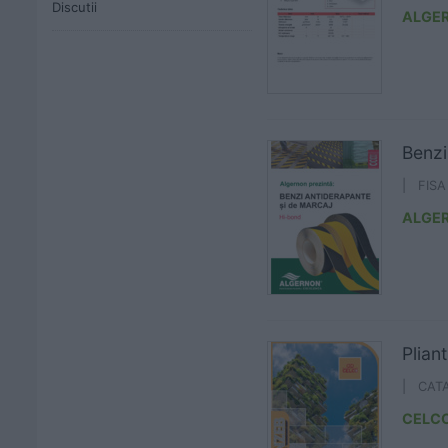
Discutii
ALGE
Benz
| FIS
ALGE
Plia
| CAT
CELC