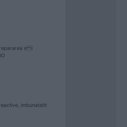
 repararea s i
BO
eactive, imbunatatit