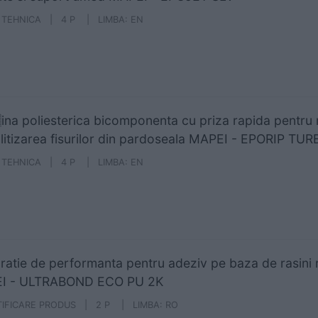
A TEHNICA | 4 P | LIMBA: EN
na poliesterica bicomponenta cu priza rapida pentru
itizarea fisurilor din pardoseala MAPEI - EPORIP TUR
A TEHNICA | 4 P | LIMBA: EN
ratie de performanta pentru adeziv pe baza de rasini r
I - ULTRABOND ECO PU 2K
TIFICARE PRODUS | 2 P | LIMBA: RO