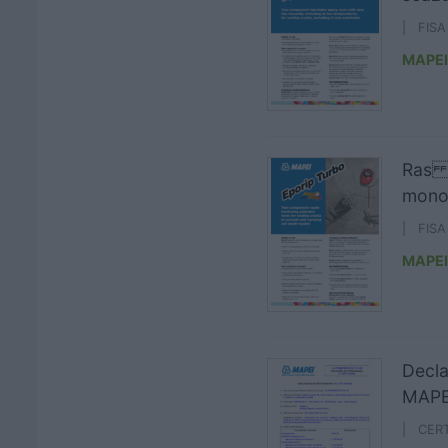
| FIS
MAPEI
Ras i
monol
| FIS
MAPEI
Decla
MAPE
| CER