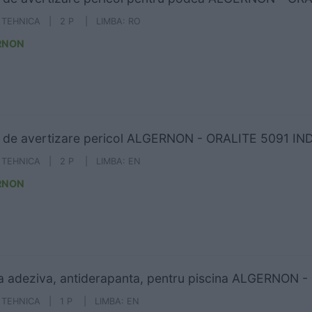
A TEHNICA | 2 P | LIMBA: RO
RNON
 de avertizare pericol ALGERNON - ORALITE 5091 IN
A TEHNICA | 2 P | LIMBA: EN
RNON
 adeziva, antiderapanta, pentru piscina ALGERNON 
A TEHNICA | 1 P | LIMBA: EN