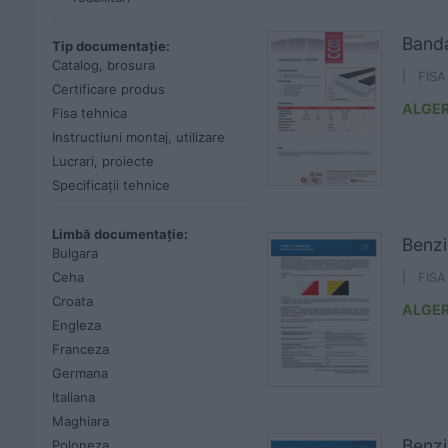
Banda
Tip documentație:
Catalog, brosura
| FIS
Certificare produs
ALGE
Fisa tehnica
Instructiuni montaj, utilizare
Lucrari, proiecte
Specificații tehnice
Limbă documentație:
Benzi
Bulgara
Ceha
| FIS
Croata
ALGE
Engleza
Franceza
Germana
Italiana
Maghiara
Benzi
Poloneza