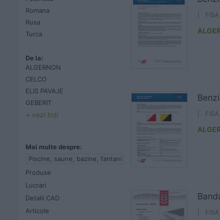
Romana
| FIS
Rusa
ALGE
Turca
De la:
ALGERNON
CELCO
ELIS PAVAJE
Benzi
GEBERIT
| FIS
vezi toţi
ALGE
Mai multe despre:
Piscine, saune, bazine, fantani
Produse
Lucrari
Banda
Detalii CAD
Articole
| FIS