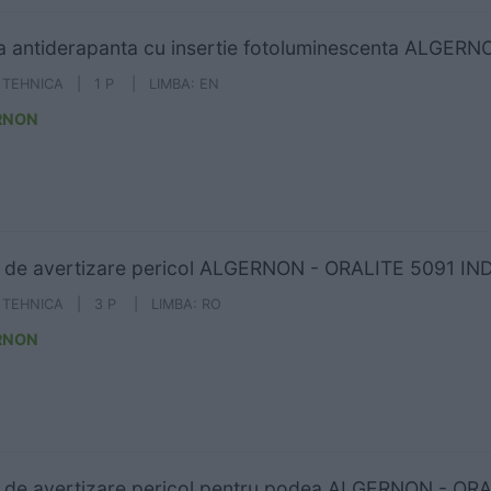
 antiderapanta cu insertie fotoluminescenta ALGER
A TEHNICA | 1 P | LIMBA: EN
RNON
 de avertizare pericol ALGERNON - ORALITE 5091 IN
A TEHNICA | 3 P | LIMBA: RO
RNON
 de avertizare pericol pentru podea ALGERNON - OR