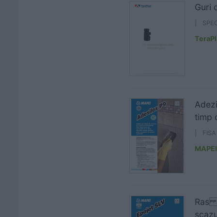
Guri 
| SPEC
TeraPl
Adezi
timp 
| FIS
MAPEI
Ras i
scazu