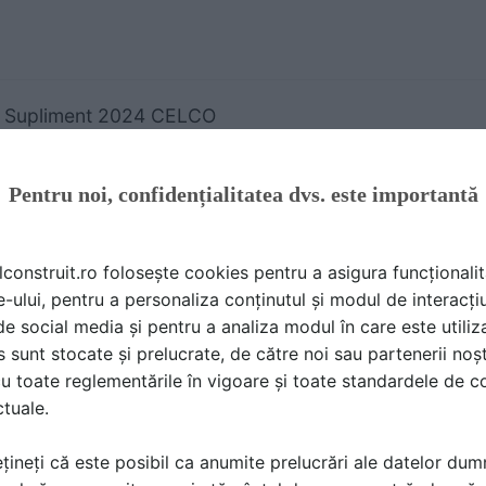
t Supliment 2024 CELCO
ALOG, BROSURA | 24 P | LIMBA: RO
O
Pentru noi, confidențialitatea dvs. este importantă
lconstruit.ro folosește cookies pentru a asigura funcționalit
e-ului, pentru a personaliza conținutul și modul de interacți
i de social media și pentru a analiza modul în care este utiliza
og - Elis Pavaje - 2024-2025 - Rigole din beton compa
sunt stocate și prelucrate, de către noi sau partenerii noșt
nal ELIS PAVAJE
u toate reglementările în vigoare și toate standardele de co
ALOG, BROSURA | 200 P | LIMBA: RO
ctuale.
PAVAJE
țineți că este posibil ca anumite prelucrări ale datelor du