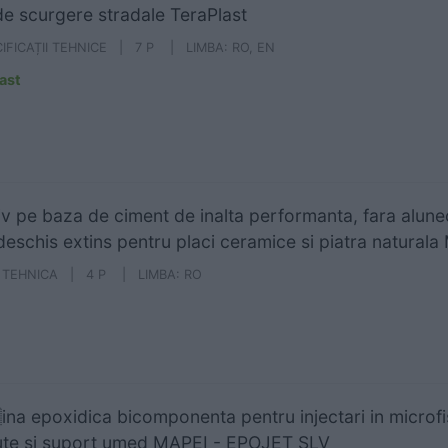
de scurgere stradale TeraPlast
IFICAȚII TEHNICE | 7 P | LIMBA: RO, EN
ast
v pe baza de ciment de inalta performanta, fara alunec
deschis extins pentru placi ceramice si piatra natura
A TEHNICA | 4 P | LIMBA: RO
na epoxidica bicomponenta pentru injectari in microfis
te si suport umed MAPEI - EPOJET SLV