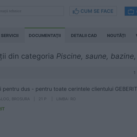
CUM SE FACE
SERVICII
DOCUMENTAŢII
DETALII CAD
NOUTĂȚI
ii din categoria
Piscine, saune, bazine,
1
ii pentru dus - pentru toate cerintele clientului GEBERI
ALOG, BROSURA | 21 P | LIMBA: RO
IT