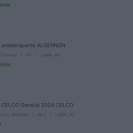
RNON
i antiderapante ALGERNON
A TEHNICA | 4 P | LIMBA: RO
RNON
nt CELCO General 2024 CELCO
ALOG, BROSURA | 48 P | LIMBA: RO
O