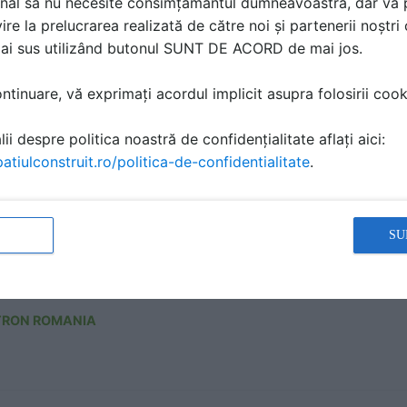
nal să nu necesite consimțământul dumneavoastră, dar vă 
ire la prelucrarea realizată de către noi și partenerii noștr
mai sus utilizând butonul SUNT DE ACORD de mai jos.
 preturi /Oferta de produse Elis Pavaje febr 2024 - Ri
u zone cu trafic pietonal ELIS PAVAJE
tinuare, vă exprimați acordul implicit asupra folosirii cooki
ALOG, BROSURA | 20 P | LIMBA: RO
ii despre politica noastră de confidențialitate aflați aici:
PAVAJE
atiulconstruit.ro/politica-de-confidentialitate
.
ți semnificativ amprenta emisiilor de carbon a struc
SU
X PENETRON -
ALOG, BROSURA | 12 P | LIMBA: RO
TRON ROMANIA