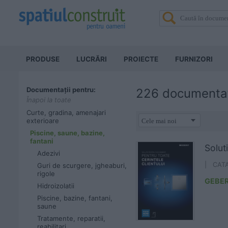
PRODUSE
LUCRĂRI
PROIECTE
FURNIZORI
Documentații pentru:
226 documentaț
Înapoi la toate
Curte, gradina, amenajari
exterioare
Piscine, saune, bazine,
fantani
Solut
Adezivi
| CAT
Guri de scurgere, jgheaburi,
rigole
GEBER
Hidroizolatii
Piscine, bazine, fantani,
saune
Tratamente, reparatii,
reabilitari