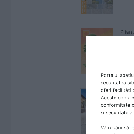
Plian
| CAT
CELC
Portalul spatiu
securitatea sit
oferi facilităț
Catal
Aceste cookies 
pieto
conformitate c
| CAT
și securitate a
ELIS 
Vă rugăm să re