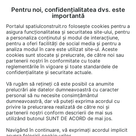
Pentru noi, confidențialitatea dvs. este
FĂ-ȚI CONT
LOGIN
importantă
CUM SE FACE
Portalul spatiulconstruit.ro folosește cookies pentru a
asigura funcționalitatea și securitatea site-ului, pentru
a personaliza conținutul și modul de interacțiune,
pentru a oferi facilități de social media și pentru a
analiza modul în care este utilizat site-ul. Aceste
cookies sunt stocate și prelucrate, de către noi sau
partenerii noștri în conformitate cu toate
Produse pentru piscine, saune,
reglementările în vigoare și toate standardele de
bazine, fantani
confidențialitate și securitate actuale.
Caută în cele 22 de game cu 132 de produse.
Vă rugăm să rețineți că este posibil ca anumite
Alege o categorie de mai jos.
prelucrări ale datelor dumneavoastră cu caracter
personal să nu necesite consimțământul
dumneavoastră, dar vă puteți exprima acordul cu
privire la prelucrarea realizată de către noi și
Adezivi
partenerii noștri conform descrierii de mai sus
utilizând butonul SUNT DE ACORD de mai jos.
Adezivi gresie, faianta, alte placari (4)
Navigând în continuare, vă exprimați acordul implicit
asupra folosirii cookie-urilor.