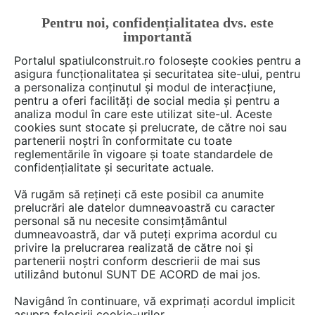
Pentru noi, confidențialitatea dvs. este
FĂ-ȚI CONT
LOGIN
importantă
CUM SE FACE
Portalul spatiulconstruit.ro folosește cookies pentru a
asigura funcționalitatea și securitatea site-ului, pentru
a personaliza conținutul și modul de interacțiune,
pentru a oferi facilități de social media și pentru a
analiza modul în care este utilizat site-ul. Aceste
Deschide filtre
cookies sunt stocate și prelucrate, de către noi sau
partenerii noștri în conformitate cu toate
reglementările în vigoare și toate standardele de
441 detalii CAD cu extensia pdf
confidențialitate și securitate actuale.
Vă rugăm să rețineți că este posibil ca anumite
1 - 20 din 441
prelucrări ale datelor dumneavoastră cu caracter
personal să nu necesite consimțământul
dumneavoastră, dar vă puteți exprima acordul cu
privire la prelucrarea realizată de către noi și
partenerii noștri conform descrierii de mai sus
utilizând butonul SUNT DE ACORD de mai jos.
Navigând în continuare, vă exprimați acordul implicit
asupra folosirii cookie-urilor.