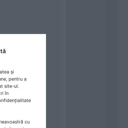
ntă
atea și
une, pentru a
t site-ul.
ri în
nfidențialitate
mneavoastră cu