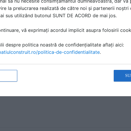
nal să nu necesite consimțământul dumneavoastră, dar vă 
ire la prelucrarea realizată de către noi și partenerii noștr
mai sus utilizând butonul SUNT DE ACORD de mai jos.
tinuare, vă exprimați acordul implicit asupra folosirii cooki
ii despre politica noastră de confidențialitate aflați aici:
atiulconstruit.ro/politica-de-confidentialitate
.
SU