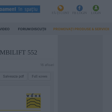
FĂ-ȚI CONT
FB LOGIN
LOGIN
VIDEO
FORUM DISCUŢII
PROMOVAȚI PRODUSE & SERVICII
OMBILIFT 552
16 afisari
Salveaza pdf
Full screen