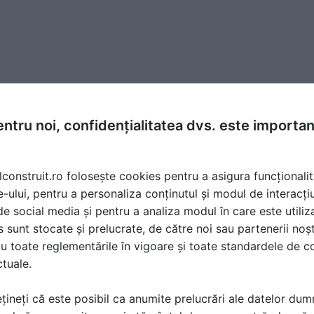
ntru noi, confidențialitatea dvs. este importa
lconstruit.ro folosește cookies pentru a asigura funcționalit
e-ului, pentru a personaliza conținutul și modul de interacți
i de social media și pentru a analiza modul în care este utiliza
sunt stocate și prelucrate, de către noi sau partenerii noșt
u toate reglementările în vigoare și toate standardele de co
ctuale.
țineți că este posibil ca anumite prelucrări ale datelor du