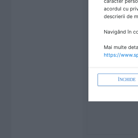
caracter perso
acordul cu priv
descrierii de 
Navigând în con
Mai multe detal
https://www.sp
ÎNCHIDE