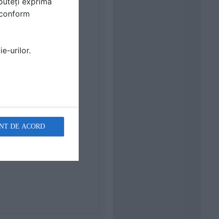
puteți exprima
i conform
e-urilor.
NT DE ACORD