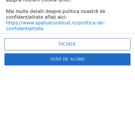
Mai multe detalii despre politica noastră de
confidențialitate aflați aici:
Sisteme de drenaj si colectare
https://www.spatiulconstruit.ro/politica-de-
confidentialitate
.
ape pluviale GEBERIT
Marca:
ÎNCHIDE
PRODUS FURNIZAT DE:
GEBERIT
SUNT DE ACORD
Vezi profil furnizor
Cere ofertă
Contactează
Descriere
Imagini (15)
Documentaţii (53)
Detalii CAD (160)
Video (6)
Articole (4)
Rentabilitatea economica
,
siguranta
si eliminarea