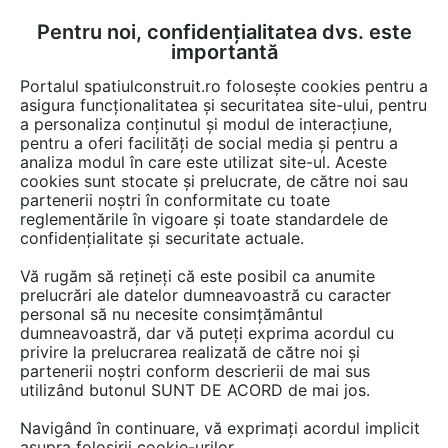
Pentru noi, confidențialitatea dvs. este
FĂ-ȚI CONT
LOGIN
importantă
CUM SE FACE
Portalul spatiulconstruit.ro folosește cookies pentru a
asigura funcționalitatea și securitatea site-ului, pentru
a personaliza conținutul și modul de interacțiune,
pentru a oferi facilități de social media și pentru a
analiza modul în care este utilizat site-ul. Aceste
Game de produse
Instalatii apa / canalizare / drenaj
Guri de scur
EȘTI AICI:
cookies sunt stocate și prelucrate, de către noi sau
partenerii noștri în conformitate cu toate
reglementările în vigoare și toate standardele de
confidențialitate și securitate actuale.
Vă rugăm să rețineți că este posibil ca anumite
prelucrări ale datelor dumneavoastră cu caracter
personal să nu necesite consimțământul
dumneavoastră, dar vă puteți exprima acordul cu
privire la prelucrarea realizată de către noi și
partenerii noștri conform descrierii de mai sus
utilizând butonul SUNT DE ACORD de mai jos.
Navigând în continuare, vă exprimați acordul implicit
asupra folosirii cookie-urilor.