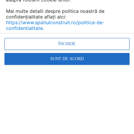
Mai multe detalii despre politica noastră de
confidențialitate aflați aici:
Panouri termoizolante pentru
https://www.spatiulconstruit.ro/politica-de-
acoperisuri si pereti GLULAM
confidentialitate
.
Marca:
PRODUS FURNIZAT DE:
ÎNCHIDE
GLULAM
SUNT DE ACORD
Vezi profil furnizor
Cere ofertă
Contactează
Descriere
Panouri termoizolante