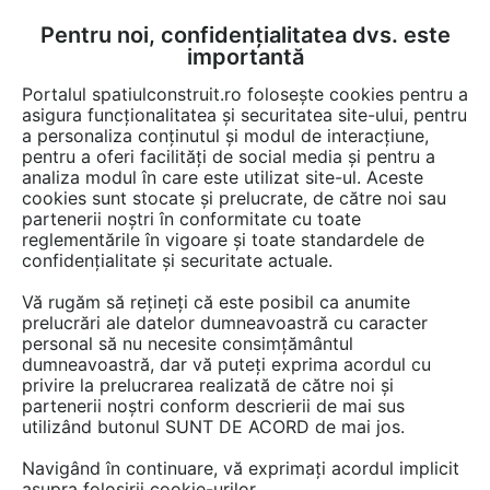
Pentru noi, confidențialitatea dvs. este
FĂ-ȚI CONT
LOGIN
importantă
CUM SE FACE
Portalul spatiulconstruit.ro folosește cookies pentru a
asigura funcționalitatea și securitatea site-ului, pentru
a personaliza conținutul și modul de interacțiune,
pentru a oferi facilități de social media și pentru a
analiza modul în care este utilizat site-ul. Aceste
Game de produse
Constructii, elemente prefabricate
Panouri sa
EȘTI AICI:
cookies sunt stocate și prelucrate, de către noi sau
partenerii noștri în conformitate cu toate
reglementările în vigoare și toate standardele de
confidențialitate și securitate actuale.
Vă rugăm să rețineți că este posibil ca anumite
prelucrări ale datelor dumneavoastră cu caracter
personal să nu necesite consimțământul
dumneavoastră, dar vă puteți exprima acordul cu
privire la prelucrarea realizată de către noi și
partenerii noștri conform descrierii de mai sus
utilizând butonul SUNT DE ACORD de mai jos.
Navigând în continuare, vă exprimați acordul implicit
asupra folosirii cookie-urilor.