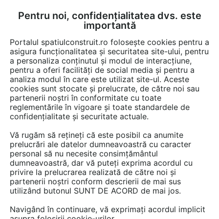
Pentru noi, confidențialitatea dvs. este
FĂ-ȚI CONT
LOGIN
importantă
CUM SE FACE
Portalul spatiulconstruit.ro folosește cookies pentru a
asigura funcționalitatea și securitatea site-ului, pentru
a personaliza conținutul și modul de interacțiune,
pentru a oferi facilități de social media și pentru a
analiza modul în care este utilizat site-ul. Aceste
cookies sunt stocate și prelucrate, de către noi sau
partenerii noștri în conformitate cu toate
reglementările în vigoare și toate standardele de
confidențialitate și securitate actuale.
Vă rugăm să rețineți că este posibil ca anumite
prelucrări ale datelor dumneavoastră cu caracter
personal să nu necesite consimțământul
dumneavoastră, dar vă puteți exprima acordul cu
GLULAM
privire la prelucrarea realizată de către noi și
partenerii noștri conform descrierii de mai sus
utilizând butonul SUNT DE ACORD de mai jos.
Navigând în continuare, vă exprimați acordul implicit
asupra folosirii cookie-urilor.