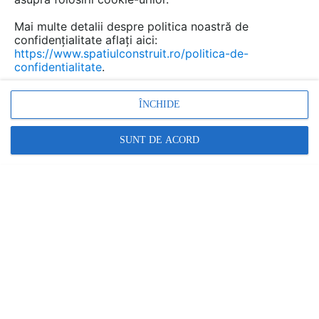
Mai multe detalii despre politica noastră de
confidențialitate aflați aici:
https://www.spatiulconstruit.ro/politica-de-
PREZENTARE
PRODUSE
confidentialitate
.
Cere ofertă
ÎNCHIDE
GLULAM
SUNT DE ACORD
Str. Cezar Ivanescu (Incinta Sagricom), Ulmi, jud. Dambovita
Relatii clienti:
0245.222.120
arata toate datele de contact
www.glulam.ro