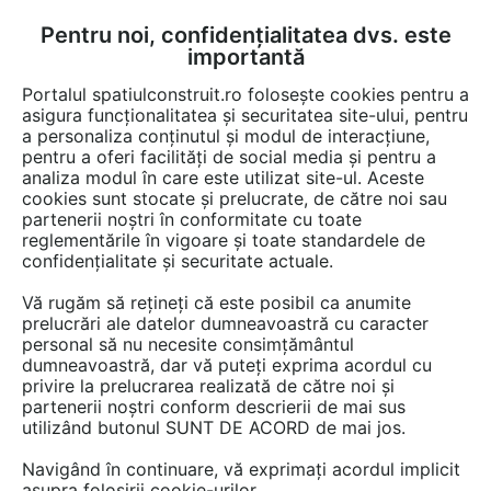
Pentru noi, confidențialitatea dvs. este
FĂ-ȚI CONT
LOGIN
importantă
CUM SE FACE
Portalul spatiulconstruit.ro folosește cookies pentru a
asigura funcționalitatea și securitatea site-ului, pentru
a personaliza conținutul și modul de interacțiune,
pentru a oferi facilități de social media și pentru a
analiza modul în care este utilizat site-ul. Aceste
cookies sunt stocate și prelucrate, de către noi sau
partenerii noștri în conformitate cu toate
reglementările în vigoare și toate standardele de
confidențialitate și securitate actuale.
Vă rugăm să rețineți că este posibil ca anumite
prelucrări ale datelor dumneavoastră cu caracter
personal să nu necesite consimțământul
dumneavoastră, dar vă puteți exprima acordul cu
GLULAM
privire la prelucrarea realizată de către noi și
partenerii noștri conform descrierii de mai sus
utilizând butonul SUNT DE ACORD de mai jos.
Navigând în continuare, vă exprimați acordul implicit
asupra folosirii cookie-urilor.