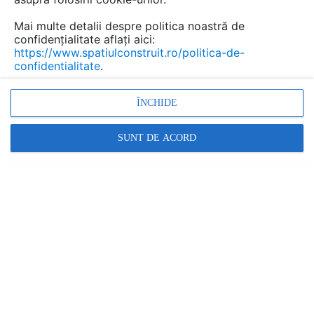
Mai multe detalii despre politica noastră de
confidențialitate aflați aici:
https://www.spatiulconstruit.ro/politica-de-
PREZENTARE
PRODUSE
confidentialitate
.
Cere ofertă
ÎNCHIDE
GLULAM
SUNT DE ACORD
Str. Cezar Ivanescu (Incinta Sagricom), Ulmi, jud. Dambovita
Relatii clienti:
0245.222.120
arata toate datele de contact
www.glulam.ro