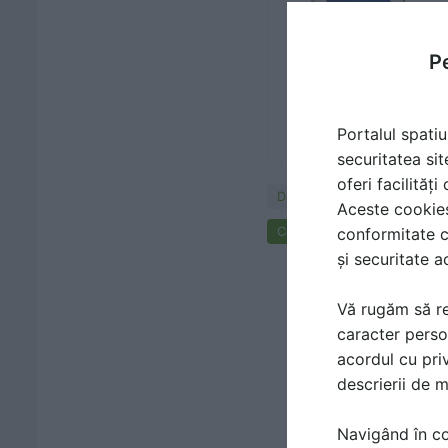
Pe
Portalul spatiu
securitatea sit
oferi facilităț
Documentaţii
Aceste cookies 
conformitate c
Cere ofertă de preț
și securitate a
Vă rugăm să re
caracter perso
acordul cu priv
descrierii de 
Navigând în con