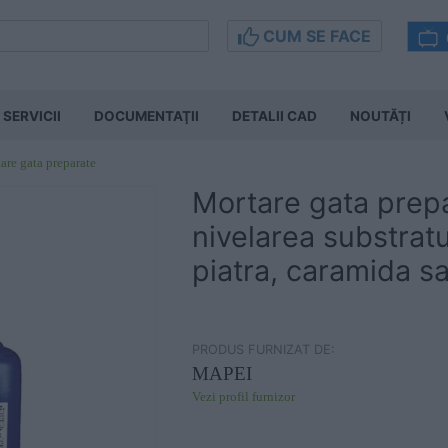
CUM SE FACE
SERVICII
DOCUMENTAŢII
DETALII CAD
NOUTĂȚI
are gata preparate
Mortare gata prep
nivelarea substratu
piatra, caramida s
PRODUS FURNIZAT DE:
MAPEI
Vezi profil furnizor