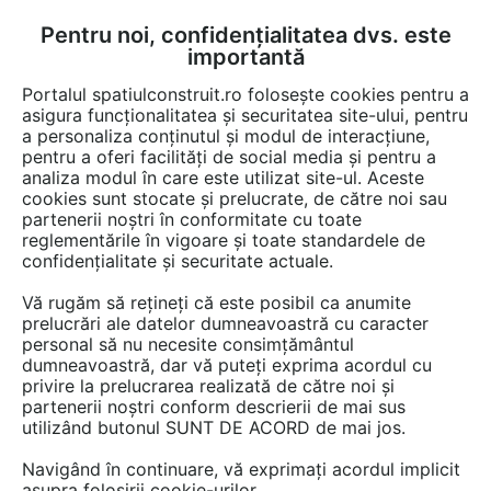
Pentru noi, confidențialitatea dvs. este
FĂ-ȚI CONT
LOGIN
importantă
CUM SE FACE
Portalul spatiulconstruit.ro folosește cookies pentru a
asigura funcționalitatea și securitatea site-ului, pentru
a personaliza conținutul și modul de interacțiune,
pentru a oferi facilități de social media și pentru a
analiza modul în care este utilizat site-ul. Aceste
Game de produse
Pardoseli de interior
Adezivi
Adezivi gresie,
EȘTI AICI:
cookies sunt stocate și prelucrate, de către noi sau
partenerii noștri în conformitate cu toate
reglementările în vigoare și toate standardele de
confidențialitate și securitate actuale.
Vă rugăm să rețineți că este posibil ca anumite
prelucrări ale datelor dumneavoastră cu caracter
personal să nu necesite consimțământul
dumneavoastră, dar vă puteți exprima acordul cu
privire la prelucrarea realizată de către noi și
partenerii noștri conform descrierii de mai sus
utilizând butonul SUNT DE ACORD de mai jos.
Navigând în continuare, vă exprimați acordul implicit
asupra folosirii cookie-urilor.