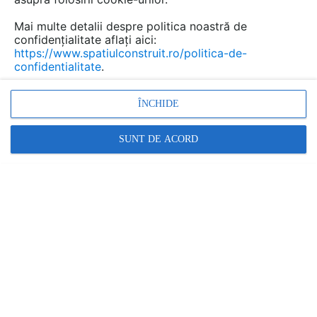
Mai multe detalii despre politica noastră de
Adezivi pentru gresie, faianta,
confidențialitate aflați aici:
https://www.spatiulconstruit.ro/politica-de-
piatra naturala MAPEI
confidentialitate
.
Marca:
PRODUS FURNIZAT DE:
ÎNCHIDE
MAPEI
SUNT DE ACORD
Vezi profil furnizor
Cere ofertă
Contactează
Descriere
Imagini (41)
Documentaţii (17)
Video (4)
Articole (30)
Adeziv bicomponent pe baza de ciment -
ELASTORAPID