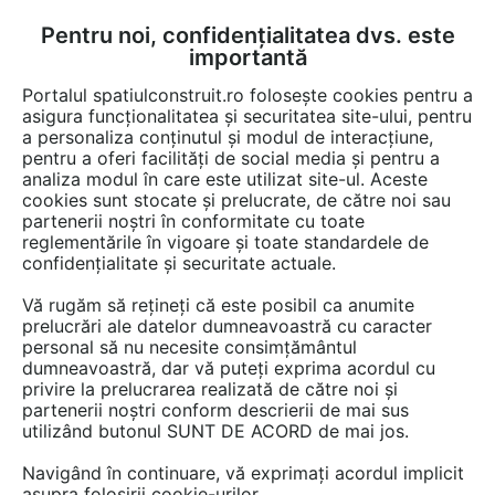
Pentru noi, confidențialitatea dvs. este
FĂ-ȚI CONT
LOGIN
importantă
CUM SE FACE
Portalul spatiulconstruit.ro folosește cookies pentru a
asigura funcționalitatea și securitatea site-ului, pentru
a personaliza conținutul și modul de interacțiune,
pentru a oferi facilități de social media și pentru a
analiza modul în care este utilizat site-ul. Aceste
Game de produse
Mobilier urban
Mobilier urban
Mobilier urb
EȘTI AICI:
cookies sunt stocate și prelucrate, de către noi sau
partenerii noștri în conformitate cu toate
reglementările în vigoare și toate standardele de
confidențialitate și securitate actuale.
Vă rugăm să rețineți că este posibil ca anumite
prelucrări ale datelor dumneavoastră cu caracter
personal să nu necesite consimțământul
dumneavoastră, dar vă puteți exprima acordul cu
privire la prelucrarea realizată de către noi și
partenerii noștri conform descrierii de mai sus
utilizând butonul SUNT DE ACORD de mai jos.
Navigând în continuare, vă exprimați acordul implicit
asupra folosirii cookie-urilor.