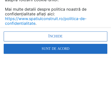
Mai multe detalii despre politica noastră de
confidențialitate aflați aici:
https://www.spatiulconstruit.ro/politica-de-
confidentialitate
.
Mobilier urban si de gradina
ÎNCHIDE
din lemn compozit WPC -
Wood Polymer Composite
SUNT DE ACORD
BENCOMP
Marca:
PRODUS FURNIZAT DE:
BENCOMP
Vezi profil furnizor
Cere ofertă
Contactează