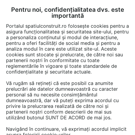
Pentru noi, confidențialitatea dvs. este
FĂ-ȚI CONT
LOGIN
importantă
CUM SE FACE
Portalul spatiulconstruit.ro folosește cookies pentru a
asigura funcționalitatea și securitatea site-ului, pentru
a personaliza conținutul și modul de interacțiune,
pentru a oferi facilități de social media și pentru a
analiza modul în care este utilizat site-ul. Aceste
Game de produse
Ferestre, usi, tamplarie
Usi
Usi de interior
EȘTI AICI:
cookies sunt stocate și prelucrate, de către noi sau
partenerii noștri în conformitate cu toate
reglementările în vigoare și toate standardele de
confidențialitate și securitate actuale.
Vă rugăm să rețineți că este posibil ca anumite
prelucrări ale datelor dumneavoastră cu caracter
personal să nu necesite consimțământul
dumneavoastră, dar vă puteți exprima acordul cu
privire la prelucrarea realizată de către noi și
partenerii noștri conform descrierii de mai sus
utilizând butonul SUNT DE ACORD de mai jos.
Navigând în continuare, vă exprimați acordul implicit
asupra folosirii cookie-urilor.