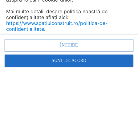
Mai multe detalii despre politica noastră de
confidențialitate aflați aici:
https://www.spatiulconstruit.ro/politica-de-
Usi din WPC pentru interior cu
confidentialitate
.
rezistenta la umiditate
ÎNCHIDE
BENDOORS
SUNT DE ACORD
Marca:
PRODUS FURNIZAT DE:
BENCOMP
Vezi profil furnizor
Cere ofertă
Contactează
Descriere
Imagini (83)
Documentaţii (2)