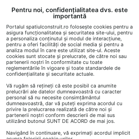
Pentru noi, confidențialitatea dvs. este
FĂ-ȚI CONT
LOGIN
importantă
CUM SE FACE
Portalul spatiulconstruit.ro folosește cookies pentru a
asigura funcționalitatea și securitatea site-ului, pentru
a personaliza conținutul și modul de interacțiune,
pentru a oferi facilități de social media și pentru a
analiza modul în care este utilizat site-ul. Aceste
cookies sunt stocate și prelucrate, de către noi sau
Afla totul despre "Banca
partenerii noștri în conformitate cu toate
reglementările în vigoare și toate standardele de
gradina"
confidențialitate și securitate actuale.
Vă rugăm să rețineți că este posibil ca anumite
prelucrări ale datelor dumneavoastră cu caracter
RESTRANGE
2 GAME DE PRODUSE
personal să nu necesite consimțământul
dumneavoastră, dar vă puteți exprima acordul cu
privire la prelucrarea realizată de către noi și
partenerii noștri conform descrierii de mai sus
utilizând butonul SUNT DE ACORD de mai jos.
Navigând în continuare, vă exprimați acordul implicit
asupra folosirii cookie-urilor.