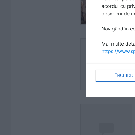
acordul cu priv
descrierii de 
Navigând în con
Mai multe detal
https://www.sp
ÎNCHIDE