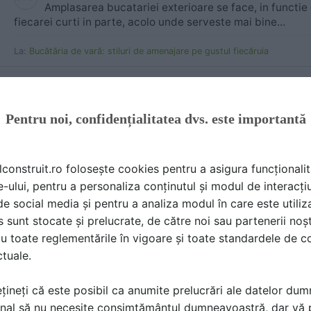
Amplasarea bucatariei exterioare se face, in functie
fiecarei curti in parte, acolo unde serveste mai bine...
La:
Bucătăria de vară: stiluri de amenajare pe gustul fiecăruia
Semineu in curte
Pentru noi, confidențialitatea dvs. este importantă
stefan33
a scris
la data 09 Dec 2013, 16:12
Pare un simplu gratar de curte , metalic.
lconstruit.ro folosește cookies pentru a asigura funcționalit
e-ului, pentru a personaliza conținutul și modul de interacți
i de social media și pentru a analiza modul în care este utiliza
sunt stocate și prelucrate, de către noi sau partenerii noșt
u toate reglementările în vigoare și toate standardele de co
ctuale.
Bucatarii de vara in Maramures
țineți că este posibil ca anumite prelucrări ale datelor du
Vera-ro
a scris
la data 11 Oct 2013, 09:49
nal să nu necesite consimțământul dumneavoastră, dar vă 
a ta pare mult mai reala :)) si celelalte sunt frumoase,