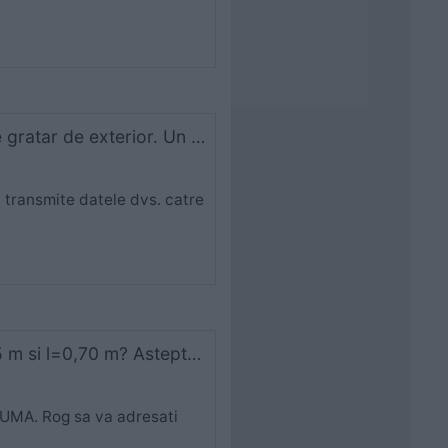
Va rog sa-mi transmiteti o oferta cu toate tipurile de gratar de exterior. Un showroom in Bucuresti aveti?
 transmite datele dvs. catre
Cat costa un blat compozit pentru bucatarie L=3,85 m si l=0,70 m? Astept raspuns pe cezara _constantin@yahoo.com. Multumesc! tel.0749253050
KUMA. Rog sa va adresati