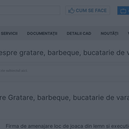
CUM SE FACE
SERVICII
DOCUMENTAŢII
DETALII CAD
NOUTĂȚI
espre gratare, barbeque, bucatarie de v
pre
Gratare, barbeque, bucatarie de var
Firma de amenajare loc de joaca din lemn si executi