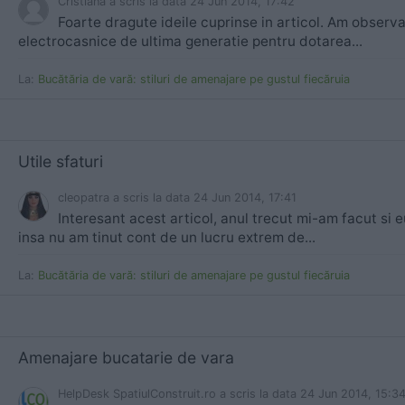
Cristiana
a scris
la data 24 Jun 2014, 17:42
Foarte dragute ideile cuprinse in articol. Am observa
electrocasnice de ultima generatie pentru dotarea...
La:
Bucătăria de vară: stiluri de amenajare pe gustul fiecăruia
Utile sfaturi
cleopatra
a scris
la data 24 Jun 2014, 17:41
Interesant acest articol, anul trecut mi-am facut si 
insa nu am tinut cont de un lucru extrem de...
La:
Bucătăria de vară: stiluri de amenajare pe gustul fiecăruia
Amenajare bucatarie de vara
HelpDesk SpatiulConstruit.ro
a scris
la data 24 Jun 2014, 15:3