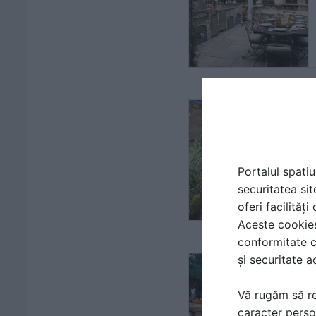
Portalul spatiu
securitatea sit
oferi facilităț
Aceste cookies 
conformitate c
și securitate a
Vă rugăm să re
caracter perso