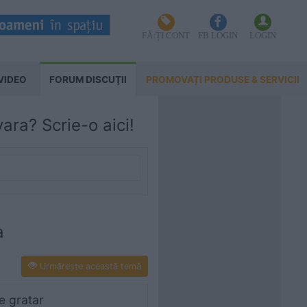
FĂ-ȚI CONT
FB LOGIN
LOGIN
VIDEO
FORUM DISCUŢII
PROMOVAȚI PRODUSE & SERVICII
ara? Scrie-o aici!
a
Urmăreşte această temă
e gratar