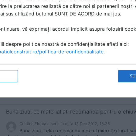
realizabila la romani.
ire la prelucrarea realizată de către noi și partenerii noștr
mai sus utilizând butonul SUNT DE ACORD de mai jos.
La:
Bucatarii de vara, amenajari de vis
tinuare, vă exprimați acordul implicit asupra folosirii cooki
ii despre politica noastră de confidențialitate aflați aici:
Vopseaua de metal HAMMERITE sigur nu se grundu
atiulconstruit.ro/politica-de-confidentialitate
.
Gaboint
a scris
la data 11 Jul 2013, 15:28
Multumesc mult pentru informatiile oferite!
SU
Cristina Florea
a scris
la data 12 Dec 2012, 18:35
Buna ziua. Teka recomanda inox-ul microtexturat sau 