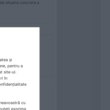
 de situatia concreta a
atea și
une, pentru a
t site-ul.
ri în
nfidențialitate
mneavoastră cu
puteți exprima
 dar a ta e mult mai ...