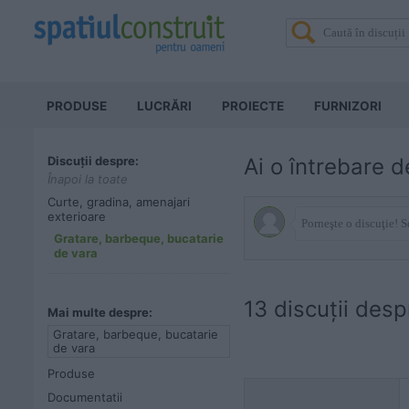
PRODUSE
LUCRĂRI
PROIECTE
FURNIZORI
Discuții despre:
Ai o întrebare d
Înapoi la toate
Curte, gradina, amenajari
exterioare
Gratare, barbeque, bucatarie
de vara
13 discuţii des
Mai multe despre:
Gratare, barbeque, bucatarie
de vara
Produse
Documentatii