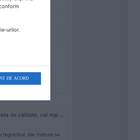
i conform
e-urilor.
ieste?
NT DE ACORD
Buna ziua, ce material ati recomanda pentru o chiuveta de calitate, cel mai bun material, pe care sa nu mai ramana pete de la apa?
tegranitul, dar trebuie sa