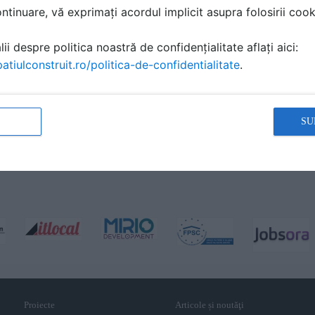
tinuare, vă exprimați acordul implicit asupra folosirii cooki
ii despre politica noastră de confidențialitate aflați aici:
atiulconstruit.ro/politica-de-confidentialitate
.
SU
Proiecte
Articole și noutăţi