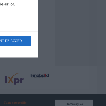
e-urilor.
NT DE ACORD
Toate categoriile
Promovați-vă