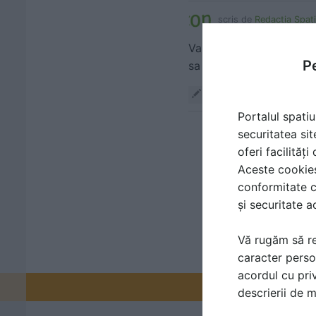
scris de
Redactia Spati
Va rugam sa folositi b
Pe
sa primiti oferta complet
Răspunde
Portalul spatiu
securitatea sit
oferi facilităț
Aceste cookies 
conformitate c
și securitate a
Vă rugăm să re
caracter perso
acordul cu priv
Promovați-v
descrierii de 