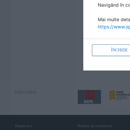
Navigând în con
Mai multe detal
https://www.sp
ÎNCHIDE
PARTENERI
Despre noi
Produse de constructii