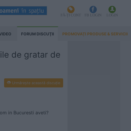
FĂ-ȚI CONT
FB LOGIN
LOGIN
VIDEO
FORUM DISCUŢII
PROMOVAȚI PRODUSE & SERVICII
ile de gratar de
Urmăreşte această discuţie
oom in Bucuresti aveti?