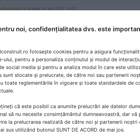
ulConstruit.ro
la data 14 Jun 2012, 14:37
utonul "CERE OFERTA" pentru a transmite datele dvs. catre
ntru noi, confidențialitatea dvs. este importa
a. Pentru a vizualiza locatiile, accesati datele de contact a
lconstruit.ro folosește cookies pentru a asigura funcționalit
e-ului, pentru a personaliza conținutul și modul de interacți
i de social media și pentru a analiza modul în care este utiliza
sunt stocate și prelucrate, de către noi sau partenerii noșt
u toate reglementările în vigoare și toate standardele de co
ctuale.
țineți că este posibil ca anumite prelucrări ale datelor du
nal să nu necesite consimțământul dumneavoastră, dar vă 
ire la prelucrarea realizată de către noi și partenerii noștr
ă produsele și serviciile pe SpatiulConstruit.ro!
mai sus utilizând butonul SUNT DE ACORD de mai jos.