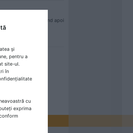
 firma SCHIEDEL, urmand apoi
ntă
le firmei.
atea și
une, pentru a
t site-ul.
ri în
nfidențialitate
mneavoastră cu
puteți exprima
i conform