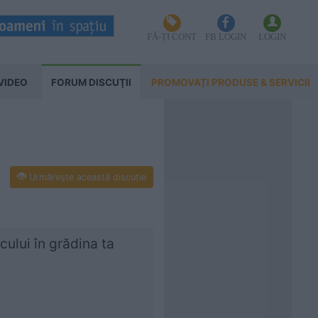
FĂ-ȚI CONT
FB LOGIN
LOGIN
VIDEO
FORUM DISCUŢII
PROMOVAȚI PRODUSE & SERVICII
Urmăreşte această discuţie
cului în grădina ta