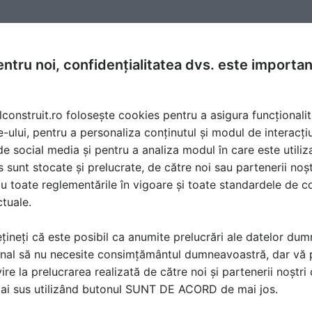
a
la data 20 Jun 2020, 12:32
ntru noi, confidențialitatea dvs. este importa
esează un fire pit / fire table, ne puteti contacta cu incred
 unor arzatoare cu gaz, astfel se evita fumul, cenusa si mir
lconstruit.ro folosește cookies pentru a asigura funcționalit
t facute in serie, de aceea ne este foarte usor sa le perso
e-ului, pentru a personaliza conținutul și modul de interacți
client. Va asteptam pe www.f-tab.eu sau pe facebook F-Tab.
i de social media și pentru a analiza modul în care este utiliza
sunt stocate și prelucrate, de către noi sau partenerii noșt
u toate reglementările în vigoare și toate standardele de co
ctuale.
țineți că este posibil ca anumite prelucrări ale datelor du
nal să nu necesite consimțământul dumneavoastră, dar vă 
ire la prelucrarea realizată de către noi și partenerii noștr
ă produsele și serviciile pe SpatiulConstruit.ro!
mai sus utilizând butonul SUNT DE ACORD de mai jos.