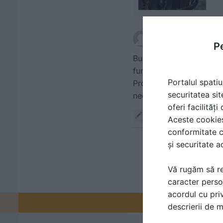
scris de
Andrei Magde
Pe
Buna ziua! Dacă vă inter
functioneaza cu ajutorul
Portalul spatiu
Produsele noastre nu sun
securitatea sit
necesitatiile fiecarui 
oferi facilităț
Răspunde
Aceste cookies 
conformitate c
și securitate a
Vă rugăm să re
caracter perso
acordul cu priv
Promovați-v
descrierii de 