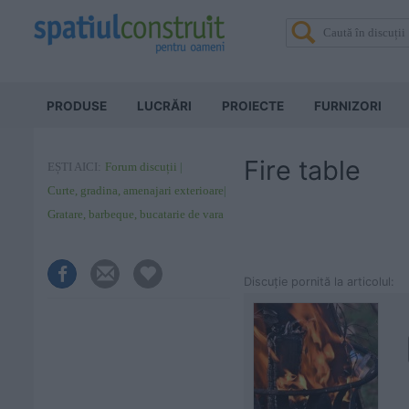
PRODUSE
LUCRĂRI
PROIECTE
FURNIZORI
Fire table
EȘTI AICI:
Forum discuții
Curte, gradina, amenajari exterioare
Gratare, barbeque, bucatarie de vara
Discuţie pornită la articolul: