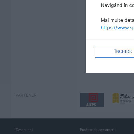
Navigând în con
Mai multe detal
https://www.sp
ÎNCHIDE
PARTENERI
Despre noi
Produse de constructii