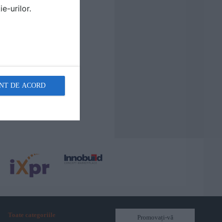
e-urilor.
NT DE ACORD
Toate categoriile
Promovați-vă