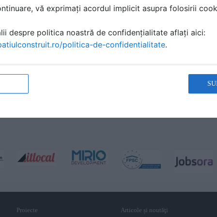
tinuare, vă exprimați acordul implicit asupra folosirii cooki
ii despre politica noastră de confidențialitate aflați aici:
atiulconstruit.ro/politica-de-confidentialitate
.
SU
Proiecte
Articole și noutăţi