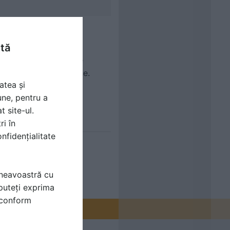
ntă
ere. Produsele noastre
osul neplacut din haine.
atea și
nalizam in functie de
une, pentru a
t site-ul.
ri în
nfidențialitate
mneavoastră cu
puteți exprima
i conform